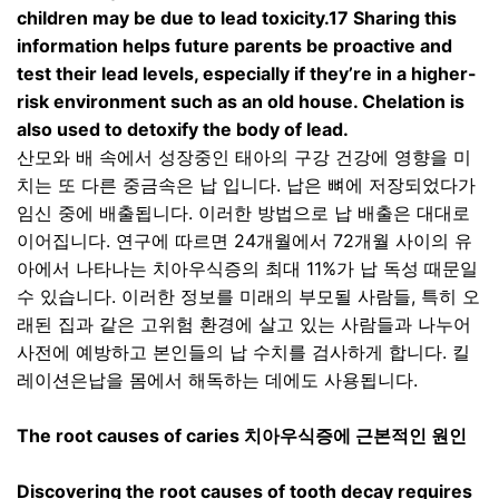
children may be due to lead toxicity.17 Sharing this
information helps future parents be proactive and
test their lead levels, especially if they’re in a higher-
risk environment such as an old house. Chelation is
also used to detoxify the body of lead.
산모와 배 속에서 성장중인 태아의 구강 건강에 영향을 미
치는 또 다른 중금속은 납 입니다
.
납은 뼈에 저장되었다가
임신 중에 배출됩니다
.
이러한 방법으로 납 배출은 대대로
이어집니다
.
연구에 따르면
24
개월에서
72
개월 사이의 유
아에서 나타나는 치아우식증의 최대
11%
가 납 독성 때문일
수 있습니다
.
이러한 정보를 미래의 부모될 사람들
,
특히 오
래된 집과 같은 고위험 환경에 살고 있는 사람들과 나누어
사전에 예방하고 본인들의 납 수치를 검사하게 합니다
.
킬
레이션은납을 몸에서 해독하는 데에도 사용됩니다
.
The root causes of caries
치아우식증에 근본적인 원인
Discovering the root causes of tooth decay requires