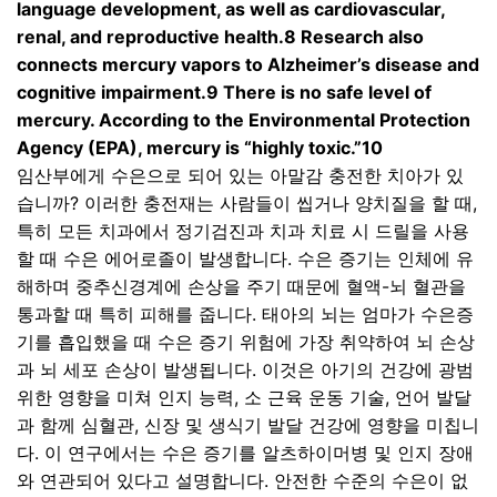
language development, as well as cardiovascular,
renal, and reproductive health.8 Research also
connects mercury vapors to Alzheimer’s disease and
cognitive impairment.9 There is no safe level of
mercury. According to the Environmental Protection
Agency (EPA), mercury is “highly toxic.”10
임산부에게 수은으로 되어 있는 아말감 충전한 치아가 있
습니까
?
이러한 충전재는 사람들이 씹거나 양치질을 할 때
,
특히 모든 치과에서 정기검진과 치과 치료 시 드릴을 사용
할 때 수은 에어로졸이 발생합니다
.
수은 증기는 인체에 유
해하며 중추신경계에 손상을 주기 때문에 혈액
-
뇌 혈관을
통과할 때 특히 피해를 줍니다
.
태아의 뇌는 엄마가 수은증
기를 흡입했을 때 수은 증기 위험에 가장 취약하여 뇌 손상
과 뇌 세포 손상이 발생됩니다
.
이것은 아기의 건강에 광범
위한 영향을 미쳐 인지 능력
,
소 근육 운동 기술
,
언어 발달
과 함께 심혈관
,
신장 및 생식기 발달 건강에 영향을 미칩니
다
.
이 연구에서는 수은 증기를 알츠하이머병 및 인지 장애
와 연관되어 있다고 설명합니다
.
안전한 수준의 수은이 없