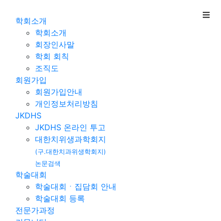
학회소개
학회소개
회장인사말
학회 회칙
조직도
회원가입
대한치과위생학회
회원가입안내
개인정보처리방침
JKDHS
JKDHS 온라인 투고
대한치위생과학회지
2026-04-23
2026년 상반기 학술집담회 문자차단하신분들을
(구.대한치과위생학회지)
논문검색
문자 못받으시고 계실텐 데 이글 확인하세요
학술대회
학술대회ㆍ집담회 안내
2026-04-23
2026년 등록자들을 위한 대한치과위생학회 상
학술대회 등록
전문가과정
반기 학술집담회 보수교육 승인내용과 세부사항 안내