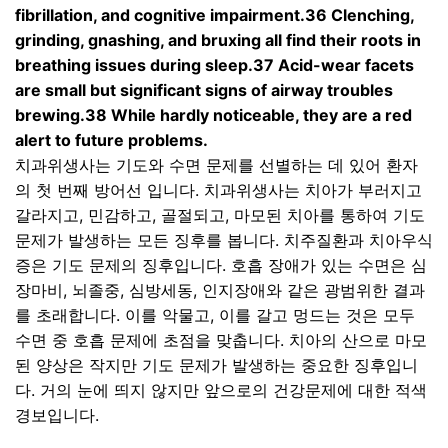
fibrillation, and cognitive impairment.36 Clenching,
grinding, gnashing, and bruxing all find their roots in
breathing issues during sleep.37 Acid-wear facets
are small but significant signs of airway troubles
brewing.38 While hardly noticeable, they are a red
alert to future problems.
치과위생사는 기도와 수면 문제를 선별하는 데 있어 환자
의 첫 번째 방어선 입니다
.
치과위생사는 치아가 부러지고
갈라지고
,
민감하고
,
골절되고
,
마모된 치아를 통하여 기도
문제가 발생하는 모든 징후를 봅니다
.
치주질환과 치아우식
증은 기도 문제의 징후입니다
.
호흡 장애가 있는 수면은 심
장마비
,
뇌졸중
,
심방세동
,
인지장애와 같은 광범위한 결과
를 초래합니다
.
이를 악물고
,
이를 갈고 멍드는 것은 모두
수면 중 호흡 문제에 초점을 맞춥니다
.
치아의 산으로 마모
된 양상은 작지만 기도 문제가 발생하는 중요한 징후입니
다
.
거의 눈에 띄지 않지만 앞으로의 건강문제에 대한 적색
경보입니다
.