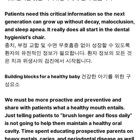
Patients need this critical information so the next
generation can grow up without decay, malocclusion,
and sleep apnea. It really does all start in the dental
hygienist’s chair.
충치
,
부정 교합 및 수면 무호흡증 없이 성장할 수 있도록
환자의 유전적인 정보가 필요합니다
.
환자 정보의 모든 것
은 치과 위생사의 검진에서 시작됩니다
.
건강한 아기를 위한 구
Building blocks for a healthy baby
성요소
We must be more proactive and preventive and
share with patients what a healthy mouth entails.
Just telling patients to “brush longer and floss daily”
is not going to help them maintain a healthy oral
cavity. Time spent educating prospective parents on
heavy metals, caries, and periodontal disease as well