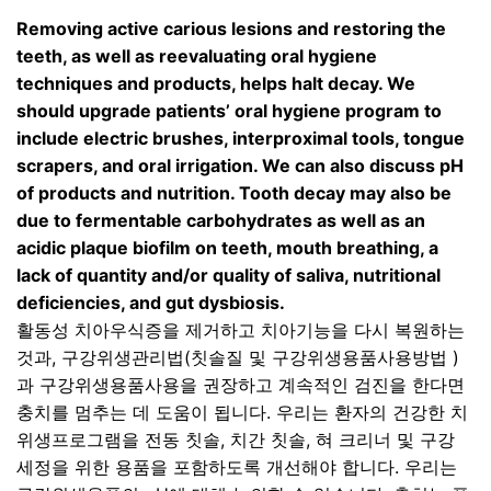
Removing active carious lesions and restoring the
teeth, as well as reevaluating oral hygiene
techniques and products, helps halt decay. We
should upgrade patients’ oral hygiene program to
include electric brushes, interproximal tools, tongue
scrapers, and oral irrigation. We can also discuss pH
of products and nutrition. Tooth decay may also be
due to fermentable carbohydrates as well as an
acidic plaque biofilm on teeth, mouth breathing, a
lack of quantity and/or quality of saliva, nutritional
deficiencies, and gut dysbiosis.
활동성 치아우식증을 제거하고 치아기능을 다시 복원하는
것과
,
구강위생관리법
(
칫솔질 및 구강위생용품사용방법
)
과 구강위생용품사용을 권장하고 계속적인 검진을 한다면
충치를 멈추는 데 도움이 됩니다
.
우리는 환자의 건강한 치
위생프로그램을 전동 칫솔
,
치간 칫솔
,
혀 크리너 및 구강
세정을 위한 용품을 포함하도록 개선해야 합니다
.
우리는