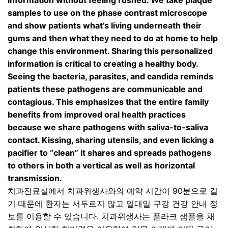
information without feeling rushed. We take plaque
samples to use on the phase contrast microscope
and show patients what’s living underneath their
gums and then what they need to do at home to help
change this environment. Sharing this personalized
information is critical to creating a healthy body.
Seeing the bacteria, parasites, and candida reminds
patients these pathogens are communicable and
contagious. This emphasizes that the entire family
benefits from improved oral health practices
because we share pathogens with saliva-to-saliva
contact. Kissing, sharing utensils, and even licking a
pacifier to “clean” it shares and spreads pathogens
to others in both a vertical as well as horizontal
transmission.
치과진료실에서 치과위생사와의 예약 시간이
90
분으로 길
기 때문에 환자는 서두르지 않고 일대일 구강 건강 안내 정
보를 이용할 수 있습니다
.
치과위생사는 플라크 샘플을 채