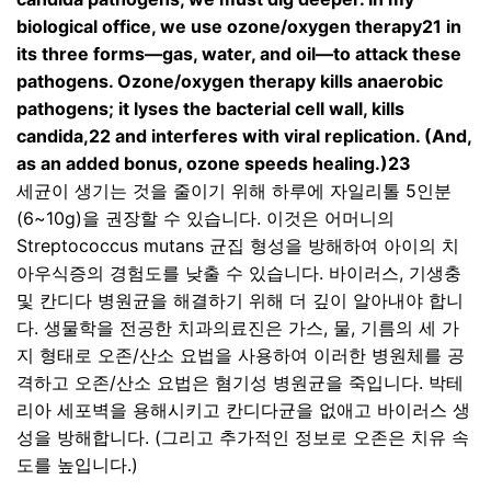
biological office, we use ozone/oxygen therapy21 in
its three forms—gas, water, and oil—to attack these
pathogens. Ozone/oxygen therapy kills anaerobic
pathogens; it lyses the bacterial cell wall, kills
candida,22 and interferes with viral replication. (And,
as an added bonus, ozone speeds healing.)23
세균이 생기는 것을 줄이기 위해 하루에 자일리톨
5
인분
(6~10g)
을 권장할 수 있습니다
.
이것은 어머니의
Streptococcus mutans
균집 형성을 방해하여 아이의 치
아우식증의 경험도를 낮출 수 있습니다
.
바이러스
,
기생충
및 칸디다 병원균을 해결하기 위해 더 깊이 알아내야 합니
다
.
생물학을 전공한 치과의료진은 가스
,
물
,
기름의 세 가
지 형태로 오존
/
산소 요법을 사용하여 이러한 병원체를 공
격하고 오존
/
산소 요법은 혐기성 병원균을 죽입니다
.
박테
리아 세포벽을 용해시키고 칸디다균을 없애고 바이러스 생
성을 방해합니다
. (
그리고 추가적인 정보로 오존은 치유 속
도를 높입니다
.)