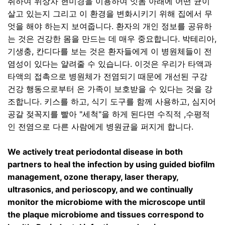
취하여 위상차 현미경을 이용하여 잇몸 아래에 어떤 균이
살고 있는지 그리고 이 환경을 변화시키기 위해 집에서 무
엇을 해야 하는지 보여줍니다
.
환자의 개인 정보를 공유하
는 것은 건강한 몸을 만드는 데 매우 중요합니다
.
박테리아
,
기생충
,
칸디다를 보는 것은 환자들에게 이 병원체들이 전
염성이 있다는 얄려줄 수 있습니다
.
이것은 우리가 타액과
타액의 접촉으로 병원체가 전염되기 때문에 개선된 구강
건강 행동으로부터 온 가족이 보호받을 수 있다는 것을 강
조합니다
.
키스를 하고
,
식기 도구를 함께 사용하고
,
심지어
공갈 젖꼭지를 빨아
"
세척
"
을 하게 된다면 수직적
,
수평적
인 전염으로 다른 사람에게 병원균을 퍼지게 합니다
.
We actively treat periodontal disease in both
partners to heal the infection by using guided biofilm
management, ozone therapy, laser therapy,
ultrasonics, and perioscopy, and we continually
monitor the microbiome with the microscope until
the plaque microbiome and tissues correspond to