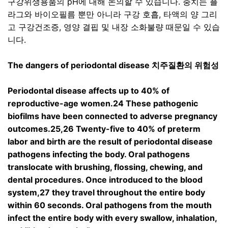
구강위생용품의
pH
에 대해 논의할 수 있습니다
.
충치는 플
라그와 바이오필름 뿐만 아니라 구강 호흡
,
타액의 양 그리
고 구강건조증
,
영양 결핍 및 내장 소화불량 때문일 수 있습
니다
.
The dangers of periodontal disease
치주질환의 위험성
Periodontal disease affects up to 40% of
reproductive-age women.24 These pathogenic
biofilms have been connected to adverse pregnancy
outcomes.25,26 Twenty-five to 40% of preterm
labor and birth are the result of periodontal disease
pathogens infecting the body. Oral pathogens
translocate with brushing, flossing, chewing, and
dental procedures. Once introduced to the blood
system,27 they travel throughout the entire body
within 60 seconds. Oral pathogens from the mouth
infect the entire body with every swallow, inhalation,