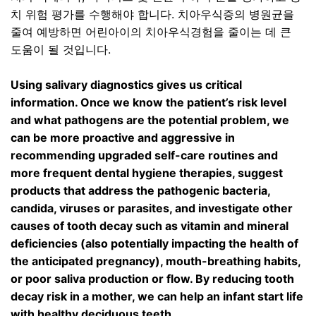
치 위험 평가를 수행해야 합니다
.
치아우식증의 병원균을
줄여 예방하면 어린아이의 치아우식경험을 줄이는 데 큰
도움이 될 것입니다
.
Using salivary diagnostics gives us critical
information. Once we know the patient’s risk level
and what pathogens are the potential problem, we
can be more proactive and aggressive in
recommending upgraded self-care routines and
more frequent dental hygiene therapies, suggest
products that address the pathogenic bacteria,
candida, viruses or parasites, and investigate other
causes of tooth decay such as vitamin and mineral
deficiencies (also potentially impacting the health of
the anticipated pregnancy), mouth-breathing habits,
or poor saliva production or flow. By reducing tooth
decay risk in a mother, we can help an infant start life
with healthy deciduous teeth.