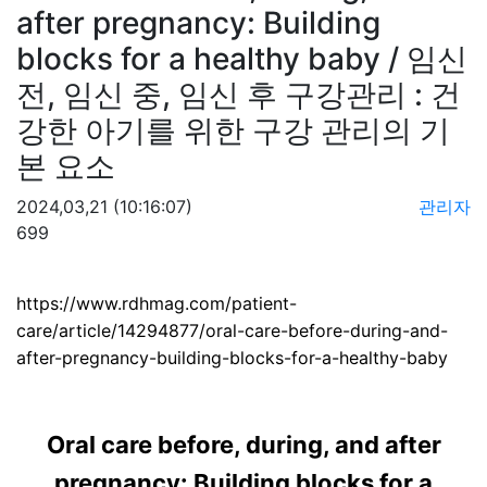
after pregnancy: Building
blocks for a healthy baby / 임신
전, 임신 중, 임신 후 구강관리 : 건
강한 아기를 위한 구강 관리의 기
본 요소
2024,03,21
(10:16:07)
관리자
699
https://www.rdhmag.com/patient-
care/article/14294877/oral-care-before-during-and-
after-pregnancy-building-blocks-for-a-healthy-baby
Oral care before, during, and after
pregnancy: Building blocks for a