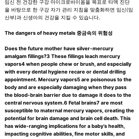
임신 전 건강한 구강 마이크로바이옴을 목표로 타액 진단
을 바탕으로 한 구강 자가 관리 지침을 맞춤화하면 임신
(
임
산부
)
과 신생아의 건강을 지킬 수 있습니다
.
The dangers of heavy metals
중금속의 위험성
Does the future mother have silver-mercury
amalgam fillings?3 These fillings leach mercury
vapors4 when people chew or brush, and especially
with every dental hygiene recare or dental drilling
appointment. Mercury vapors5 are poisonous to the
body and are especially damaging when they pass
the blood-brain barrier due to damage it does to the
central nervous system.6 Fetal brains7 are most
susceptible to maternal mercury vapors, creating the
potential for brain damage and brain cell death. This
has wide-ranging implications for a baby’s health,
impacting cognitive abilities, fine motor skills, and