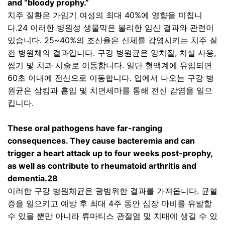
and “bloody prophy.”
치주 질환은 가임기 여성의 최대
40%
에 영향을 미칩니
다
.24
이러한 병원성 생물막은 불리한 임신 결과와 관련이
있습니다
. 25~40%
의 조산율은 신체를 감염시키는 치주 질
환 병원체의 결과입니다
.
구강 병원균은 양치질
,
치실 사용
,
씹기 및 치과 시술로 이동합니다
.
일단 혈액계에 유입되면
60
초 이내에 전신으로 이동합니다
.
입에서 나오는 구강 병
원균은 삼킴과 흡입 및 치면세마를 통해 전신 감염을 일으
킵니다
.
These oral pathogens have far-ranging
consequences. They cause bacteremia and can
trigger a heart attack up to four weeks post-prophy,
as well as contribute to rheumatoid arthritis and
dementia.28
이러한 구강 병원체균은 광범위한 결과를 가져옵니다
.
균혈
증을 일으키고 예방 후 최대
4
주 동안 심장 마비를 유발할
수 있을 뿐만 아니라 류마티스 관절염 및 치매에 생길 수 있