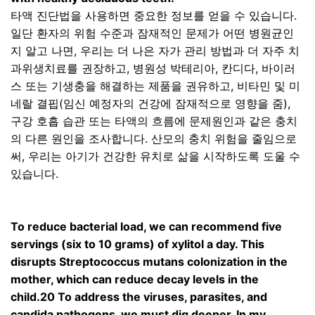
타액 진단법을 사용하면 중요한 정보를 얻을 수 있습니다
.
일단 환자의 위험 수준과 잠재적인 문제가 어떤 병원균인
지 알고 나면
,
우리는 더 나은 자가 관리 방법과 더 자주 치
과위생치료를 권장하고
,
병원성 박테리아
,
칸디다
,
바이러
스 또는 기생충을 해결하는 제품을 권유하고
,
비타민 및 미
네랄 결핍
(
임신 예정자의 건강에 잠재적으로 영향을 줌
),
구강 호흡 습관 또는 타액의 흐름에 문제원인과 같은 충치
의 다른 원인을 조사합니다
.
산모의 충치 위험을 줄임으로
써
,
우리는 아기가 건강한 유치로 삶을 시작하도록 도울 수
있습니다
.
To reduce bacterial load, we can recommend five
servings (six to 10 grams) of xylitol a day. This
disrupts Streptococcus mutans colonization in the
mother, which can reduce decay levels in the
child.20 To address the viruses, parasites, and
candida pathogens, we must dig deeper. In my