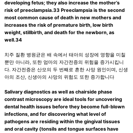
developing fetus; they also increase the mother’s
risk of preeclampsia.33 Preeclampsia is the second
most common cause of death in new mothers and
increases the risk of premature birth, low birth
weight, stillbirth, and death for the newborn, as
well.34
치주 질환 병원균은 배 속에서 태아의 성장에 영향을 미칠
뿐만 아니라
,
또한 엄마의 자간전증의 위험을 증가시킵니
다
.
자간전증은 산모의 두 번째로 흔한 사망 원인이며
,
신생
아의 조산
,
신생아의 사망의 위험도 또한 증가합니다
Salivary diagnostics as well as chairside phase
contrast microscopy are ideal tools for uncovering
dental health issues before they become full-blown
infections, and for discovering what level of
pathogens are residing within the gingival tissues
and oral cavity (tonsils and tongue surfaces have