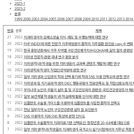
2025-1
2025-2
분류
1999
2000
2003
2004
2005
2006
2007
2008
2009
2010
2011
2012
2013
2014
번호
분류
제목
21
2022
치과위생사의 심폐소생술 지식, 태도 및 수행능력에 대한 연구
20
2022
PHP INDEX에 따른 전문가 치주예방관리 환자의 치주질환 원인균 copy 수 변화
19
2022
한국 중장년층에서 거주 지역별 구강건강평가지수(GOHAI)와 삶의 질의 관련성
18
2022
치위생 전문직 관련 국내 연구 동향 분석
17
2022
치위생(학)과 학생을 위한 치위생윤리 교과목 콘텐츠 개발에 대한 연구
16
2022
치위생학과 학생의 직업인성역량에 관한 연구
15
2022
일부 치위생과 신입생의 학과 선택 동기와 학과 SNS 이용 만족도에 관한 연구
14
2022
치위생과 및 치기공과 학생의 DISC 행동유형이 전공만족도 및 직업선호도에 미
13
2022
우리나라 노인의 우울이 삶의 질 및 구강건강과의 관련성: 국민건강영양조사 제8기
12
2022
일부 보건계열 학생들의 VR 학습매체 활용 인식에 대한 연구
11
2022
임플란트 수술용 가이드를 이용하여 임플란트를 식립한 환자의 만족도
10
2022
전남 일부지역 노인의 구강건강관련 삶의 질 요인분석
9
2022
SNS 이용자의 치과 SNS 특성에 관한 인식도
8
2022
임플란트 수술환자의 치과의료기관 선택요인: 청장년층 20~64세를 대상으로
7
2022
일부 치위생(학)과 학생들의 치과위생사 국가고시 실기시험에서의 치주낭 측정 