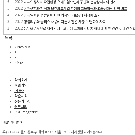
6
2022
치과위생사의 작업환경 유해위험요인과 주관적 건강상태와의 관계
5
2022
치위생학과 학생과 보건의료계열 학생의 교육활동과 교육성과에 대한 비교
4
2022
인공탈회된 법랑질에 대한 카제인나트륨의 재광화 효과
3
2022
항균티슈와 물티슈 사용에 따른 시간별 세균 수 변화의 차이
2
2022
CAD/CAM으로 제작된 지르코니아 코어의 지대치 형태에 따른 변연 및 내면 적
목록
«
Previous
1
2
»
Next
학회소개
회원가입
JKDHS
학술대회
전문가과정
커뮤니티
RDH Magazine
대한치과위생학회
우)03080 서울시 종로구 대학로 101 서울대학교치과병원 지하1층 164