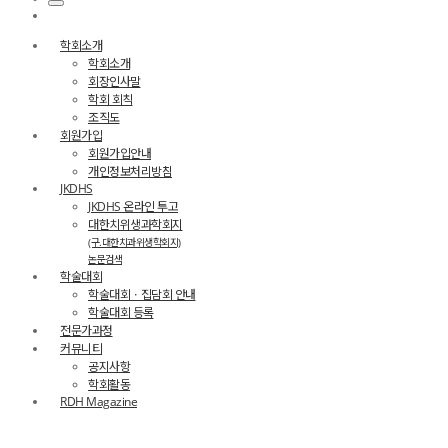
학회소개
학회소개
회장인사말
학회 회칙
조직도
회원가입
회원가입안내
개인정보처리방침
JKDHS
JKDHS 온라인 투고
대한치위생과학회지
(구.대한치과위생학회지)
논문검색
학술대회
학술대회ㆍ집담회 안내
학술대회 등록
전문가과정
커뮤니티
공지사항
학회활동
RDH Magazine