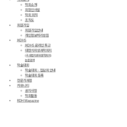
학회소개
회장인사말
학회 회칙
조직도
회원가입
회원가입안내
개인정보처리방침
JKDHS
JKDHS 온라인 투고
대한치위생과학회지
(구.대한치과위생학회지)
논문검색
학술대회
학술대회ㆍ집담회 안내
학술대회 등록
전문가과정
커뮤니티
공지사항
학회활동
RDH Magazine