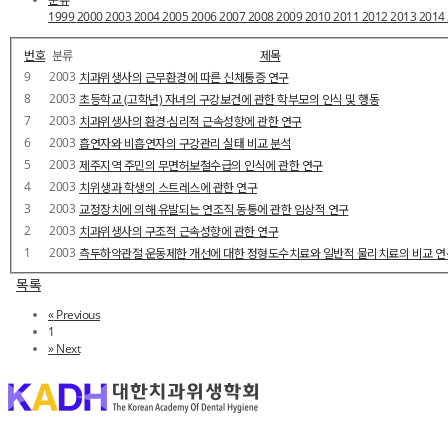
1999
2000
2003
2004
2005
2006
2007
2008
2009
2010
2011
2012
2013
2014
번호
분류
제목
9
2003
치과위생사의 근무환경에 따른 신체통증 연구
8
2003
초등학교 (고학년) 자녀의 구강보건에 관한 학부모의 인식 및 행동
7
2003
치과위생사의 환경·심리적 근속성향에 관한 연구
6
2003
흡연자와 비흡연자의 구강관리 실태 비교 분석
5
2003
제주지역 주민의 무면허보철수급의 인식에 관한 연구
4
2003
치위생과 학생의 스트레스에 관한 연구
3
2003
교정장치에 의해 유발되는 연조직 동통에 관한 임상적 연구
2
2003
치과위생사의 구조적 근속성향에 관한 연구
1
2003
측두하악관절 운동제한 개선에 대한 정형도수치료와 일반적 물리치료의 비교 연
목록
«
Previous
1
»
Next