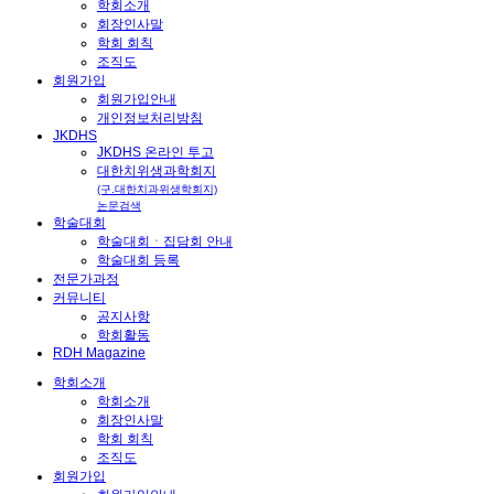
학회소개
회장인사말
학회 회칙
조직도
회원가입
회원가입안내
개인정보처리방침
JKDHS
JKDHS 온라인 투고
대한치위생과학회지
(구.대한치과위생학회지)
논문검색
학술대회
학술대회ㆍ집담회 안내
학술대회 등록
전문가과정
커뮤니티
공지사항
학회활동
RDH Magazine
학회소개
학회소개
회장인사말
학회 회칙
조직도
회원가입