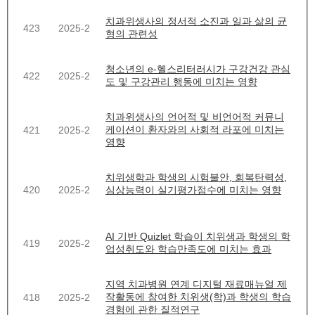
치과위생사의 정서적 소진과 일과 삶의 균
423
2025-2
형의 관련성
청소년의 e-헬스리터러시가 구강건강 관심
422
2025-2
도 및 구강관리 행동에 미치는 영향
치과위생사의 언어적 및 비언어적 커뮤니
케이션이 환자와의 사회적 라포에 미치는
421
2025-2
영향
치위생학과 학생의 시험불안, 회복탄력성,
420
2025-2
심상능력이 실기평가점수에 미치는 영향
AI 기반 Quizlet 학습이 치위생과 학생의 학
419
2025-2
업성취도와 학습만족도에 미치는 효과
지역 치과병원 연계 디지털 재료매뉴얼 제
작활동에 참여한 치위생(학)과 학생의 학습
418
2025-2
경험에 관한 질적연구