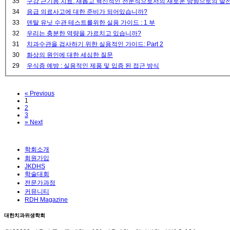
35
구강 근기능 치료: 새롭고 혁신적인 전문직으로서의 새로운 방향으로의 발
34
응급 의료사고에 대한 준비가 되어있습니까?
33
덴탈 유닛 수관 테스트를위한 실용 가이드 : 1 부
32
우리는 충분한 역량을 가르치고 있습니까?
31
치과수관을 검사하기 위한 실용적인 가이드: Part 2
30
화상의 원인에 대한 세심한 질문
29
우식증 예방 : 실용적인 제품 및 입증 된 접근 방식
«
Previous
1
2
3
»
Next
학회소개
회원가입
JKDHS
학술대회
전문가과정
커뮤니티
RDH Magazine
대한치과위생학회