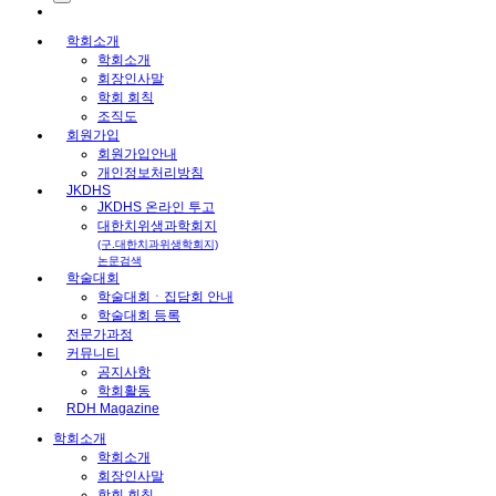
학회소개
학회소개
회장인사말
학회 회칙
조직도
회원가입
회원가입안내
개인정보처리방침
JKDHS
JKDHS 온라인 투고
대한치위생과학회지
(구.대한치과위생학회지)
논문검색
학술대회
학술대회ㆍ집담회 안내
학술대회 등록
전문가과정
커뮤니티
공지사항
학회활동
RDH Magazine
학회소개
학회소개
회장인사말
학회 회칙