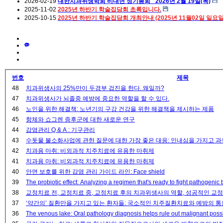
2026-02-19
대한치과위생학회 비대면 정기총회_ 2026년 2월 19일(목)
2025-11-02
2025년 하반기 학술집담회 초록입니다.
2025-10-15
2025년 하반기 학술집담회 개최안내 (2025년 11월02일 일요
번호
제목
48
치과위생사의 25%만이 두경부 검진을 한다. 왜일까?
47
치과위생사가 뇌졸중 예방에 중요한 역할을 할 수 있다.
46
노인을 위한 해결책: 노년기의 구강 건강을 위한 해결책을 제시하는 제품
45
항체와 쇼그렌 증후군에 대한 새로운 연구
44
감염관리 Q & A : 기구관리
43
수돗물 불소화사업에 관한 질문에 대한 가장
42
치과용 마취: 비외과적 치주치료에 유용한 마취제
41
치과용 마취: 비외과적 치주치료에 유용한 마취제
40
안면 보호를 위한 감염 관리 가이드 라인: Face shield
39
The probiotic effect: Analyzing a regimen that's ready to fight pathogenic 
38
교정치료 전, 교정치료 중, 교정치료 후의 치과위생사의 역할, 성공적인 
37
‘약간의’ 질환만을 가지고 있는 환자들: 국소적인 치주질환치료와 예방의 통
36
The venous lake: Oral pathology diagnosis helps rule out malignant possib