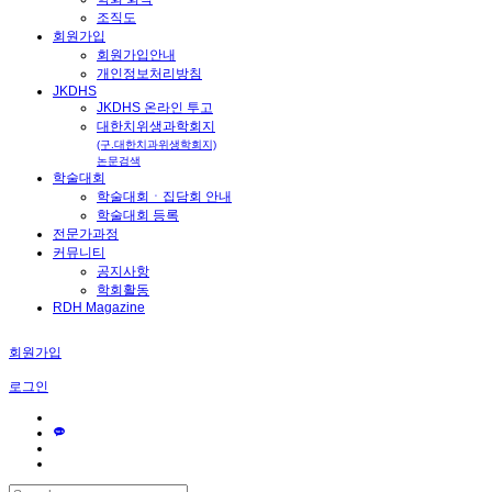
조직도
회원가입
회원가입안내
개인정보처리방침
JKDHS
JKDHS 온라인 투고
대한치위생과학회지
(구.대한치과위생학회지)
논문검색
학술대회
학술대회ㆍ집담회 안내
학술대회 등록
전문가과정
커뮤니티
공지사항
학회활동
RDH Magazine
회원가입
로그인