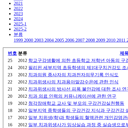
2021
2022
2023
2024
2025-1
2025-2
분류
1999
2000
2003
2004
2005
2006
2007
2008
2009
2010
2011
번호
분류
제
25
2012
학교구강생활에 의한 초등학교 저학년 아동의 구
24
2012
필리핀 세부지역 초등학생의 제1대구치건강도 조
23
2012
치과의원 종사자의 치과전자의무기록 인식도
22
2012
치과위생사의 치과용아말감수은에 관한 인식
21
2012
치과위생사의 방사선 피폭 불안감에 대한 조사 연
20
2012
치과 의료 인력의 커뮤니케이션에 관한 연구
19
2012
청각장애학교 교사 및 부모의 구강건강실천행동
18
2012
일부지역 중학생들의 구강건강 지식과 구강건강 
17
2012
일부 치위생(학)과 학생들의 혈액관련 개인감염관
16
2012
일부 치과위생사가 임상실습 과정 중 실습생으로