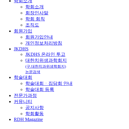
학회소개
학회소개
회장인사말
학회 회칙
조직도
회원가입
회원가입안내
개인정보처리방침
JKDHS
JKDHS 온라인 투고
대한치위생과학회지
(구.대한치과위생학회지)
논문검색
학술대회
학술대회ㆍ집담회 안내
학술대회 등록
전문가과정
커뮤니티
공지사항
학회활동
RDH Magazine