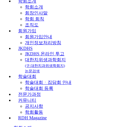
학회소개
학회소개
회장인사말
학회 회칙
조직도
회원가입
회원가입안내
개인정보처리방침
JKDHS
JKDHS 온라인 투고
대한치위생과학회지
(구.대한치과위생학회지)
논문검색
학술대회
학술대회ㆍ집담회 안내
학술대회 등록
전문가과정
커뮤니티
공지사항
학회활동
RDH Magazine