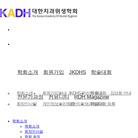
로그인
×
로그인 유지
ID/PW 찾기
|
회원가입
학회소개
회원가입
JKDHS
학술대회
학회소개
회원가입안내
JKDHS 온라인 투고
학술대회ㆍ집담회 안내
LANGUAGE
전문가과정
커뮤니티
RDH Magazine
회장인사말
개인정보처리방침
대한치위생과학회지
학술대회 등록
학회 회칙
(구.대한치과위생학회지)
공지사항
학회소개
조직도
논문검색
학회소개
학회활동
닫기
회장인사말
학회 회칙