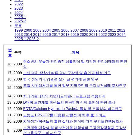
2021
2022
2023
2024
2025-1
2025-2
분류
1999
2000
2003
2004
2005
2006
2007
2008
2009
2010
2011
2012
2013
2014
2015
2016
2017
2018
2019
2020
2021
2022
2023
2024
2025-1
2025-2
번
분류
제목
호
청소년의 우울과 건강증진 생활양식 및 지각된 건강상태와의 연관
18
2009
성
17
2009
노인 의치 장착에 따른 양대 구강병 및 흡연 관련성 연구
16
2009
한국 성인의 건강관련 삶의 질 평가에 관한 연구
포괄 치위생처치를 통한 일부 지역주민의 구강보건실태 조사연구
15
2009
14
2009
치과의원에서의 치면세균막관리 프로그램 적용사례
13
2009
D대학 보건계열 학생들의 전공학과 선택 요인에 관한 조사
12
2009
EDTA/Calcium Hydroxide Paste의 물성 및 조작성의 비교연구
11
2009
고농도 HP와 CP를 이용한 광활성 미백 후 효과 비교
10
2009
치위생과 학생들의 흡연 실태와 인식에 따른 구강보건행동조사
보건계열 대학생 및 비보건계열 대학생의 구강건강경험과 구강보
9
2009
건교육요구도 비교 연구