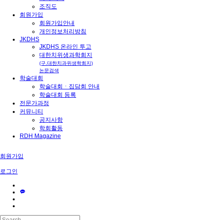
조직도
회원가입
회원가입안내
개인정보처리방침
JKDHS
JKDHS 온라인 투고
대한치위생과학회지
(구.대한치과위생학회지)
대한치과위생학회
논문검색
학술대회
학술대회ㆍ집담회 안내
학술대회 등록
전문가과정
커뮤니티
공지사항
학회활동
RDH Magazine
회원가입
공지
로그인
2026-04-23
2026년 상반기 학술집담회 문자차단하신분들을 문자 못받으
시고 계실텐 데 이글 확인하세요