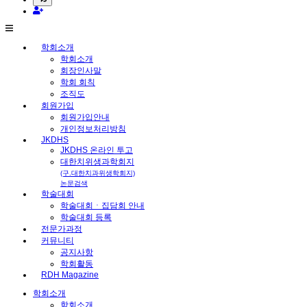
학회소개
학회소개
회장인사말
학회 회칙
조직도
회원가입
회원가입안내
개인정보처리방침
JKDHS
JKDHS 온라인 투고
대한치위생과학회지
(구.대한치과위생학회지)
논문검색
학술대회
학술대회ㆍ집담회 안내
학술대회 등록
전문가과정
커뮤니티
공지사항
학회활동
RDH Magazine
학회소개
학회소개