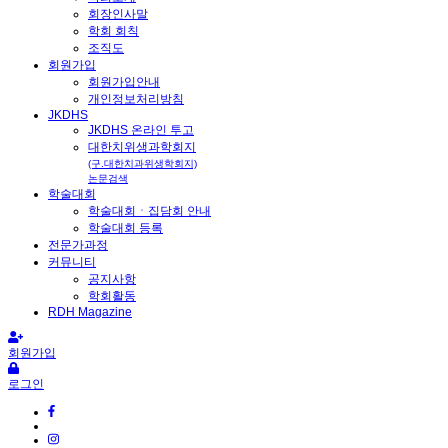
회장인사말
학회 회칙
조직도
회원가입
회원가입안내
개인정보처리방침
JKDHS
JKDHS 온라인 투고
대한치위생과학회지
(구.대한치과위생학회지)
논문검색
학술대회
학술대회ㆍ집담회 안내
학술대회 등록
전문가과정
커뮤니티
공지사항
학회활동
RDH Magazine
회원가입
로그인