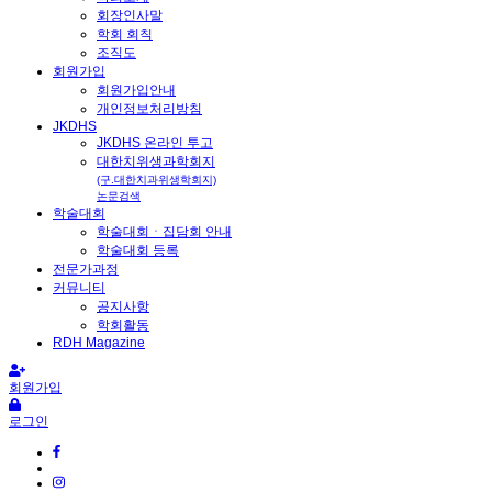
회장인사말
학회 회칙
조직도
회원가입
회원가입안내
개인정보처리방침
JKDHS
JKDHS 온라인 투고
대한치위생과학회지
(구.대한치과위생학회지)
논문검색
학술대회
학술대회ㆍ집담회 안내
학술대회 등록
전문가과정
커뮤니티
공지사항
학회활동
RDH Magazine
회원가입
로그인