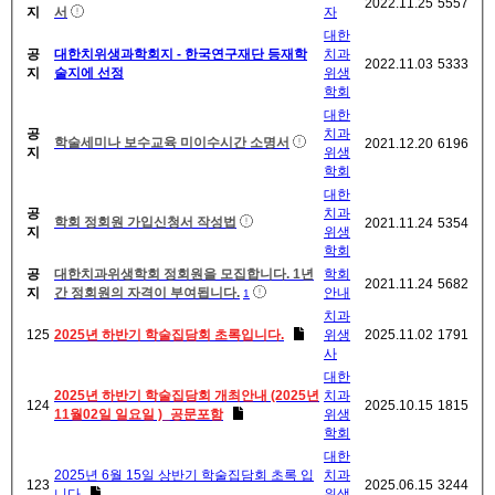
2022.11.25
5557
지
서
자
대한
공
대한치위생과학회지 - 한국연구재단 등재학
치과
2022.11.03
5333
지
술지에 선정
위생
학회
대한
공
치과
학술세미나 보수교육 미이수시간 소명서
2021.12.20
6196
지
위생
학회
대한
공
치과
학회 정회원 가입신청서 작성법
2021.11.24
5354
지
위생
학회
공
대한치과위생학회 정회원을 모집합니다. 1년
학회
2021.11.24
5682
지
간 정회원의 자격이 부여됩니다.
안내
1
치과
125
2025년 하반기 학술집담회 초록입니다.
위생
2025.11.02
1791
사
대한
2025년 하반기 학술집담회 개최안내 (2025년
치과
124
2025.10.15
1815
11월02일 일요일 )_공문포함
위생
학회
대한
2025년 6월 15일 상반기 학술집담회 초록 입
치과
123
2025.06.15
3244
니다
위생