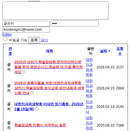
Editor
비밀글 기능
닫기
번
글쓴
조회
제목
날짜
호
이
수
대한
2026년 상반기 학술집담회 문자차단하신분
공
치과
들을 문자 못받으시고 계실텐 데 이글 확인하
2026.04.23
3157
지
위생
세요
학회
대한
2026년 등록자들을 위한 대한치과위생학회
공
치과
상반기 학술집담회 보수교육 승인내용과 세부
2026.04.23
2884
지
위생
사항 안내
학회
치과
공
대한치과위생학회 비대면 정기총회_ 2026년
위생
2026.02.19
3145
지
2월 19일(목)
사
대한
공
치과
학술집담회 진행시 자주하는 질문
2025.06.10
7588
지
위생