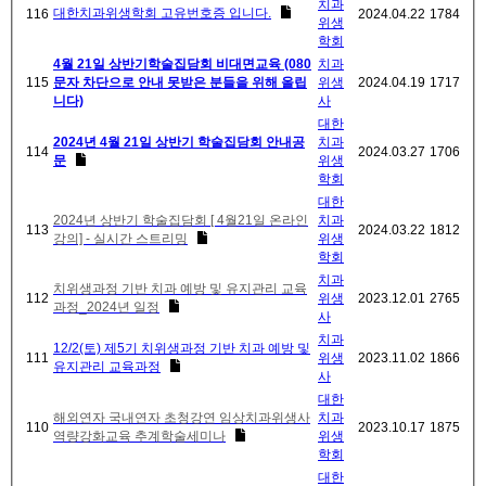
치과
대한치과위생학회 고유번호증 입니다.
116
2024.04.22
1784
위생
학회
4월 21일 상반기학술집담회 비대면교육 (080
치과
115
문자 차단으로 안내 못받은 분들을 위해 올립
위생
2024.04.19
1717
니다)
사
대한
2024년 4월 21일 상반기 학술집담회 안내공
치과
114
2024.03.27
1706
문
위생
학회
대한
2024년 상반기 학술집담회 [ 4월21일 온라인
치과
113
2024.03.22
1812
강의] - 실시간 스트리밍
위생
학회
치과
치위생과정 기반 치과 예방 및 유지관리 교육
112
위생
2023.12.01
2765
과정_2024년 일정
사
치과
12/2(토) 제5기 치위생과정 기반 치과 예방 및
111
위생
2023.11.02
1866
유지관리 교육과정
사
대한
해외연자 국내연자 초청강연 임상치과위생사
치과
110
2023.10.17
1875
역량강화교육 추계학술세미나
위생
학회
대한