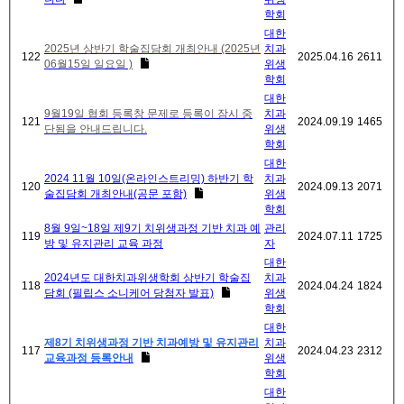
학회
대한
2025년 상반기 학술집담회 개최안내 (2025년
치과
122
2025.04.16
2611
06월15일 일요일 )
위생
학회
대한
9월19일 협회 등록창 문제로 등록이 잠시 중
치과
121
2024.09.19
1465
단됨을 안내드립니다.
위생
학회
대한
2024 11월 10일(온라인스트리밍) 하반기 학
치과
120
2024.09.13
2071
술집담회 개최안내(공문 포함)
위생
학회
8월 9일~18일 제9기 치위생과정 기반 치과 예
관리
119
2024.07.11
1725
방 및 유지관리 교육 과정
자
대한
2024년도 대한치과위생학회 상반기 학술집
치과
118
2024.04.24
1824
담회 (필립스 소니케어 당첨자 발표)
위생
학회
대한
제8기 치위생과정 기반 치과예방 및 유지관리
치과
117
2024.04.23
2312
교육과정 등록안내
위생
학회
대한