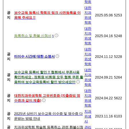
학회
대한
공
보수교육 등록시 학회의 링크 사전등록을 이
치과
2025.05.06
5253
지
용해 주세요 !!
위생
학회
대한
치과
등록취소 및 환불 신청서
2025.04.16
5248
5
위생
학회
대한
공
치과
미이수 시간에 대한 소명서
2024.11.12
5228
지
위생
학회
대한
보수교육 등록비 할인 !! 협회에서 쿠폰사용
공
치과
확인하세요 . 정회원 비회원 모두 협회 쿠폰 활
2024.09.21
5264
지
위생
용하여 보수교육등록비 할인 받으세요!!!
학회
대한
공
대한치과위생학회 고유번호증 (지출증빙 영
치과
2024.04.22
5622
지
수증과 같이 제출)
위생
학회
치과
공
2025년 상반기 보수교육 이수증 및 영수증 다
위생
2023.11.16
6103
지
운받는 방법 안내
사
공
치과위생학회 학술회 등록취소 관련 환불신청
관리