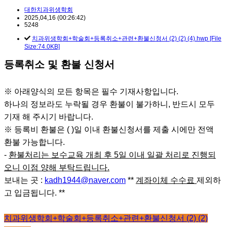
대한치과위생학회
2025,04,16
(00:26:42)
2026년 상반기 학술집담회 문자차단하신분들을 
2026-04-23
5248
치과위생학회+학술회+등록취소+관련+환불신청서 (2) (2) (4).hwp [File
2026년 등록자들을 위한 대한치과위생학회 상반
Size:74.0KB]
2026-04-23
등록취소 및 환불 신청서
대한치과위생학회 비대면 정기총회_ 2026년 2월 1
2026-02-19
※ 아래양식의 모든 항목은 필수 기재사항입니다.
2025년 하반기 학술집담회 초록입니다.
2025-11-02
하나의 정보라도 누락될 경우 환불이 불가하니, 반드시 모두
기재 해 주시기 바랍니다.
2025년 하반기 학술집담회 개최안내 (2025년 11
2025-10-15
※ 등록비 환불은 ( )일 이내 환불신청서를 제출 시에만 전액
환불 가능합니다.
-
환불처리는 보수교육 개최 후
5
일 이내 일괄 처리로 진행되
오니 이점 양해 부탁드립니다
.
보내는 곳 :
kadh1944@naver.com
**
계좌이체 수수료
제외하
고 입금됩니다. **
치과위생학회+학술회+등록취소+관련+환불신청서 (2) (2)