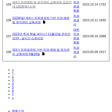
제4기 치과예방 및 유지관리 교육과정 모집안
치과
109
2023.10.14
1752
내 10/28(토) 시작
위생
학회
치과
10/28(일) 제4기 치위생과정 기반 치과 예방
108
위생
2023.10.11
1830
및 유지관리 교육과정
사
대한
2023년 추계 학술 세미나 [ 11월12일 온라인
치과
107
2023.09.18
2088
강의] - 실시간 스트리밍
위생
학회
치과
제3기 치위생과정 기반 치과 예방 및 유지관
106
위생
2023.05.09
1917
리 교육과정 6월18일
사
Previous
«
1
2
3
4
5
6
7
Next
»
학회소개