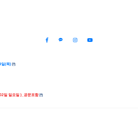
자 못받으시고 계실텐 데 이글 확인하세
기 학술집담회 보수교육 승인내용과 세부
9일(목)
월02일 일요일 )_공문포함