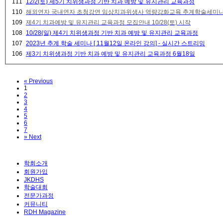
111
12/2(토) 제5기 치위생과정 기반 치과 예방 및 유지관리 교육과정
110
해외연자 국내연자 초청강연 임상치과위생사 역량강화교육 추계학술세미
109
제4기 치과예방 및 유지관리 교육과정 모집안내 10/28(토) 시작
108
10/28(일) 제4기 치위생과정 기반 치과 예방 및 유지관리 교육과정
107
2023년 추계 학술 세미나 [ 11월12일 온라인 강의] - 실시간 스트리밍
106
제3기 치위생과정 기반 치과 예방 및 유지관리 교육과정 6월18일
«
Previous
1
2
3
4
5
6
7
»
Next
학회소개
회원가입
JKDHS
학술대회
전문가과정
커뮤니티
RDH Magazine