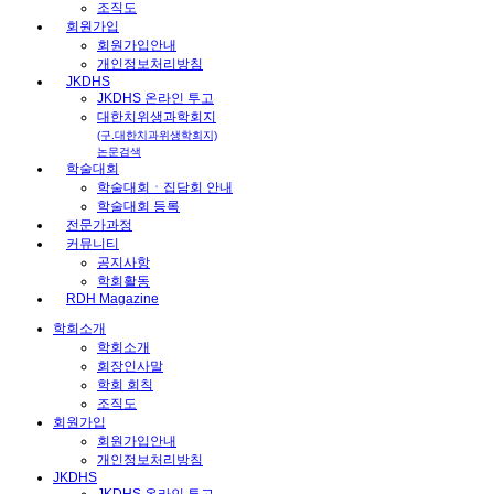
조직도
회원가입
회원가입안내
개인정보처리방침
JKDHS
JKDHS 온라인 투고
대한치위생과학회지
(구.대한치과위생학회지)
논문검색
학술대회
학술대회ㆍ집담회 안내
학술대회 등록
전문가과정
커뮤니티
공지사항
학회활동
RDH Magazine
학회소개
학회소개
회장인사말
학회 회칙
조직도
회원가입
회원가입안내
개인정보처리방침
JKDHS
JKDHS 온라인 투고