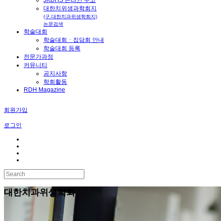
대한치위생과학회지
(구.대한치과위생학회지)
논문검색
학술대회
학술대회ㆍ집담회 안내
학술대회 등록
전문가과정
커뮤니티
공지사항
학회활동
RDH Magazine
회원가입
로그인
대한치과위생학회