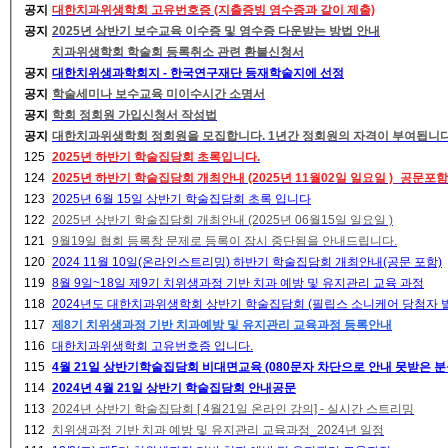
공지
대한치과위생학회 고유번호증 (지출증빙 영수증과 같이 제출)
공지
2025년 상반기 보수교육 이수증 및 영수증 다운받는 방법 안내
치과위생학회 학술회 등록취소 관련 환불신청서
공지
대한치위생과학회지 - 한국연구재단 등재학술지에 선정
공지
학술세미나 보수교육 미이수시간 소명서
공지
학회 정회원 가입신청서 작성법
공지
대한치과위생학회 정회원을 모집합니다. 1년간 정회원의 자격이 부여됩니
125
2025년 하반기 학술집담회 초록입니다.
124
2025년 하반기 학술집담회 개최안내 (2025년 11월02일 일요일 )_공문포함
123
2025년 6월 15일 상반기 학술집담회 초록 입니다
122
2025년 상반기 학술집담회 개최안내 (2025년 06월15일 일요일 )
121
9월19일 협회 등록창 문제로 등록이 잠시 중단됨을 안내드립니다.
120
2024 11월 10일(온라인스트리밍) 하반기 학술집담회 개최안내(공문 포함)
119
8월 9일~18일 제9기 치위생과정 기반 치과 예방 및 유지관리 교육 과정
118
2024년도 대한치과위생학회 상반기 학술집담회 (필립스 소니케어 당첨자 
117
제8기 치위생과정 기반 치과예방 및 유지관리 교육과정 등록안내
116
대한치과위생학회 고유번호증 입니다.
115
4월 21일 상반기학술집담회 비대면교육 (080문자 차단으로 안내 못받은 
114
2024년 4월 21일 상반기 학술집담회 안내공문
113
2024년 상반기 학술집담회 [ 4월21일 온라인 강의] - 실시간 스트리밍
112
치위생과정 기반 치과 예방 및 유지관리 교육과정_2024년 일정