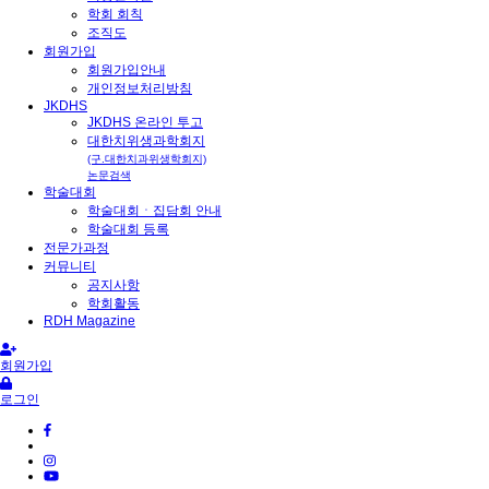
학회 회칙
조직도
회원가입
회원가입안내
개인정보처리방침
JKDHS
JKDHS 온라인 투고
대한치위생과학회지
대한치과위생학회
(구.대한치과위생학회지)
논문검색
학술대회
학술대회ㆍ집담회 안내
학술대회 등록
전문가과정
커뮤니티
공지사항
학회활동
RDH Magazine
공지
회원가입
로그인
2026-04-23
2026년 상반기 학술집담회 문자차단하신분들을 문자 못받으
시고 계실텐 데 이글 확인하세요