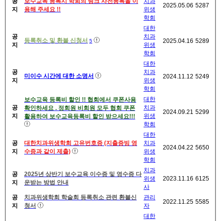
공
보수교육 등록시 학회의 링크 사전등록을 이
치과
2025.05.06
5287
지
용해 주세요 !!
위생
학회
대한
공
치과
등록취소 및 환불 신청서
2025.04.16
5289
5
지
위생
학회
대한
공
치과
미이수 시간에 대한 소명서
2024.11.12
5249
지
위생
학회
대한
보수교육 등록비 할인 !! 협회에서 쿠폰사용
공
치과
확인하세요 . 정회원 비회원 모두 협회 쿠폰
2024.09.21
5299
지
위생
활용하여 보수교육등록비 할인 받으세요!!!
학회
대한
공
대한치과위생학회 고유번호증 (지출증빙 영
치과
2024.04.22
5650
지
수증과 같이 제출)
위생
학회
치과
공
2025년 상반기 보수교육 이수증 및 영수증 다
위생
2023.11.16
6125
지
운받는 방법 안내
사
공
치과위생학회 학술회 등록취소 관련 환불신
관리
2022.11.25
5585
지
청서
자
대한