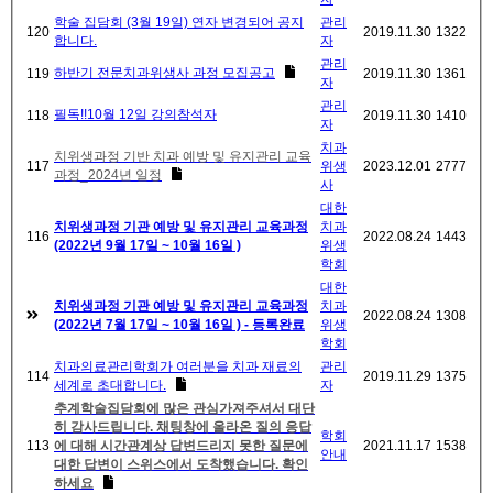
학술 집담회 (3월 19일) 연자 변경되어 공지
관리
120
2019.11.30
1322
합니다.
자
관리
하반기 전문치과위생사 과정 모집공고
119
2019.11.30
1361
자
관리
필독!!10월 12일 강의참석자
118
2019.11.30
1410
자
치과
치위생과정 기반 치과 예방 및 유지관리 교육
117
위생
2023.12.01
2777
과정_2024년 일정
사
대한
치위생과정 기관 예방 및 유지관리 교육과정
치과
116
2022.08.24
1443
(2022년 9월 17일 ~ 10월 16일 )
위생
학회
대한
치위생과정 기관 예방 및 유지관리 교육과정
치과
2022.08.24
1308
(2022년 7월 17일 ~ 10월 16일 ) - 등록완료
위생
학회
치과의료관리학회가 여러분을 치과 재료의
관리
114
2019.11.29
1375
세계로 초대합니다.
자
추계학술집담회에 많은 관심가져주셔서 대단
히 감사드립니다. 채팅창에 올라온 질의 응답
학회
113
에 대해 시간관계상 답변드리지 못한 질문에
2021.11.17
1538
안내
대한 답변이 스위스에서 도착했습니다. 확인
하세요