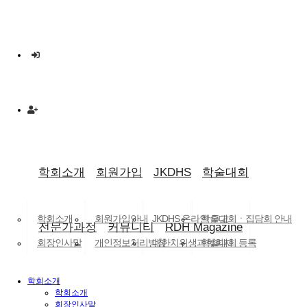
로그인
×
로그인 유지
ID/PW 찾기
|
회원가입
학회소개
회원가입
JKDHS
학술대회
LANGUAGE
학회소개
회원가입안내
JKDHS 온라인 투고
학술대회ㆍ집담회 안내
전문가과정
커뮤니티
RDH Magazine
회장인사말
개인정보처리방침
대한치위생과학회지
학술대회 등록
학회 회칙
(구.대한치과위생학회지)
공지사항
학회소개
조직도
논문검색
닫기
학회소개
학회활동
회장인사말