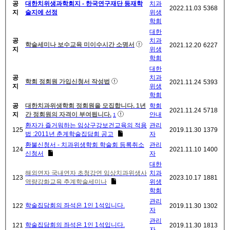
공
대한치위생과학회지 - 한국연구재단 등재학
치과
2022.11.03
5368
지
술지에 선정
위생
학회
대한
공
치과
학술세미나 보수교육 미이수시간 소명서
2021.12.20
6227
지
위생
학회
대한
공
치과
학회 정회원 가입신청서 작성법
2021.11.24
5393
지
위생
학회
공
대한치과위생학회 정회원을 모집합니다. 1년
학회
2021.11.24
5718
지
간 정회원의 자격이 부여됩니다.
안내
1
환자가 즐거워하는 임상구강보건교육의 적용
관리
125
2019.11.30
1379
법 :2011년 춘계학술집담회 공고
자
환불신청서 - 치과위생학회 학술회 등록취소
관리
124
2021.11.10
1400
신청서
자
대한
해외연자 국내연자 초청강연 임상치과위생사
치과
123
2023.10.17
1881
역량강화교육 추계학술세미나
위생
학회
관리
학술집담회의 좌석은 1인 1석입니다.
122
2019.11.30
1302
자
관리
학술집담회의 좌석은 1인 1석입니다.
121
2019.11.30
1813
자