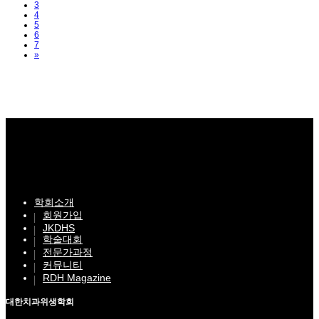
3
4
5
6
7
Next
»
학회소개
회원가입
JKDHS
학술대회
전문가과정
커뮤니티
RDH Magazine
대한치과위생학회