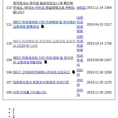
참여링크는 문자로 발송되었으니 꼭 확인해
112
주세요. (문의는 카카오 채널채팅으로 부탁드
nh531
2021.11.14
1364
립니다.)
대한
제8기 치위생과정 기반 치과예방 및 유지관리
치과
111
2024.04.23
2317
교육과정 등록안내
위생
학회
대한
제4기 치과예방 및 유지관리 교육과정 모집안
치과
110
2023.10.14
1756
내 10/28(토) 시작
위생
학회
치과
제3기 치위생과정 기반 치과 예방 및 유지관
109
위생
2023.05.09
1927
리 교육과정 6월18일
사
관리
제1기 고객관리전략매니저과정 모집공고
108
2019.11.30
1358
자
관리
정회원으로서 회원과 비회원의 자격기준
107
2019.11.30
1270
자
관리
선한 인재를 기다립니다.
106
2019.11.30
1262
자
Previous
«
1
2