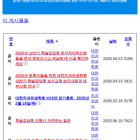
이 게시물을
번
글쓴
조회
제목
날짜
호
이
수
대한
2026년 상반기 학술집담회 문자차단하신분
공
치과
들을 문자 못받으시고 계실텐 데 이글 확인하
2026.04.23
3189
지
위생
세요
학회
대한
2026년 등록자들을 위한 대한치과위생학회
공
치과
상반기 학술집담회 보수교육 승인내용과 세
2026.04.23
2915
지
위생
부사항 안내
학회
치과
공
대한치과위생학회 비대면 정기총회_ 2026년
위생
2026.02.19
3178
지
2월 19일(목)
사
대한
공
치과
학술집담회 진행시 자주하는 질문
2025.06.10
7623
지
위생
학회
대한