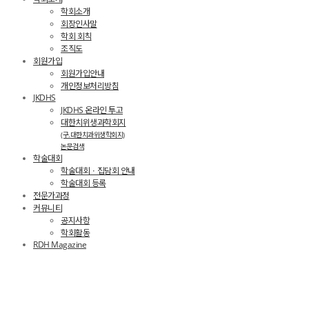
학회소개
회장인사말
학회 회칙
조직도
회원가입
회원가입안내
개인정보처리방침
JKDHS
JKDHS 온라인 투고
대한치위생과학회지
(구.대한치과위생학회지)
논문검색
학술대회
학술대회ㆍ집담회 안내
학술대회 등록
전문가과정
커뮤니티
공지사항
학회활동
RDH Magazine