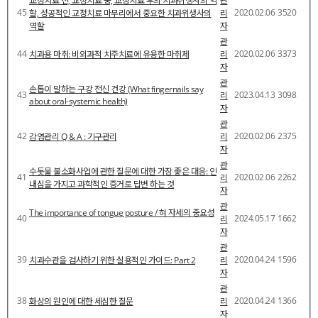
교정치료 전, 교정치료 중, 교정치료 후의 치과위생사의 역
관
45
2020.02.06
3520
할, 성공적인 교정치료 마무리에서 중요한 치과위생사의
리
역할
자
관
44
2020.02.06
3373
치과용 마취: 비외과적 치주치료에 유용한 마취제
리
자
관
손톱이 말하는 구강 전신 건강 (What fingernails say
43
2023.04.13
3098
리
about oral-systemic health)
자
관
42
2020.02.06
2375
감염관리 Q & A : 기구관리
리
자
관
수돗물 불소화사업에 관한 질문에 대한 가장 좋은 대응: 인
41
2020.02.06
2262
리
내심을 가지고 과학적인 증거로 답변 하는 것
자
관
The importance of tongue posture / 혀 자세의 중요성
40
2024.05.17
1662
리
자
관
39
2020.04.24
1596
치과수관을 검사하기 위한 실용적인 가이드: Part 2
리
자
관
38
2020.04.24
1366
화상의 원인에 대한 세심한 질문
리
자