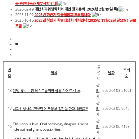
육 승인내용과 세부사항 안내
2026-02-19
대한치과위생학회 비대면 정기총회_ 2026년 2월 19일(목)
2025-11-02
2025년 하반기 학술집담회 초록입니다.
2025-10-15
2025년 하반기 학술집담회 개최안내 (2025년 11월02일 일요일 )_공문
포함
글
번
조회
제목
쓴
날짜
호
수
이
관
48
2020.04.03
51021
덴탈 유닛 수관 테스트를위한 실용 가이드 : 1 부
리
자
관
47
2020.02.05
9645
치과위생사의 25%만이 두경부 검진을 한다. 왜일까?
리
자
관
The venous lake: Oral pathology diagnosis helps
46
2020.02.06
4193
리
rule out malignant possibilities
자