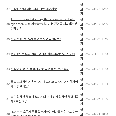
관
37
2020.04.24
1232
COVID-19에 대한 치과 진료 권장 사항
리
자
The first steps to treating the root cause of dental
관
36
dysbiosis / 치과 세균불균형의 근본 원인을 치료하는 첫
2024.05.17
1200
리
번째 단계
자
관
35
2020.04.03
1160
우리는 충분한 역량을 가르치고 있습니까?
리
자
관
34
2022.11.30
1135
번아웃으로 부터 회복 : 당신의 삶을 되찾는 5가지 단계
리
자
관
33
2020.04.24
1133
우식증 예방 : 실용적인 제품 및 입증 된 접근 방식
리
자
관
통합 치과위생이란 무엇이며, 그리고 그것이 어떤 환자에
32
2023.08.22
1104
리
게 적합할까요?
자
관
노인을 위한 해결책: 노년기의 구강 건강을 위한 해결책을
31
2020.02.06
1100
리
제시하는 제품
자
관
FDA는 손 소독제 목록을 추가하여 메탄올 위험으로 인한
30
2020.07.21
1043
리