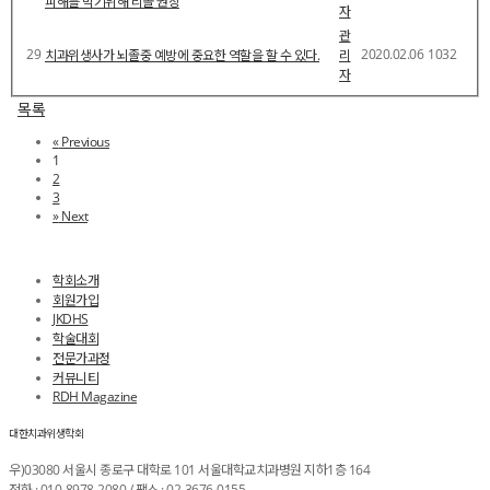
피해를 막기위해 리콜 권장
자
관
29
2020.02.06
1032
치과위생사가 뇌졸중 예방에 중요한 역할을 할 수 있다.
리
자
목록
«
Previous
1
2
3
»
Next
학회소개
회원가입
JKDHS
학술대회
전문가과정
커뮤니티
RDH Magazine
대한치과위생학회
우)03080 서울시 종로구 대학로 101 서울대학교치과병원 지하1층 164
전화 : 010-8978-2080 / 팩스 : 02-3676-0155