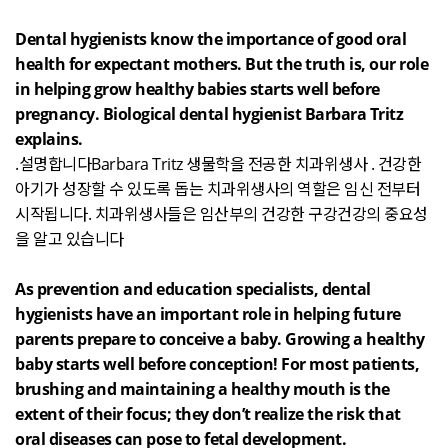
Dental hygienists know the importance of good oral
health for expectant mothers. But the truth is, our role
in helping grow healthy babies starts well before
pregnancy. Biological dental hygienist Barbara Tritz
explains.
.설명합니다Barbara Tritz 생물학을 전공한 치과위생사 . 건강한
아기가 성장할 수 있도록 돕는 치과위생사의 역할은 임신 전부터
시작됩니다. 치과위생사들은 임산부의 건강한 구강건강의 중요성
을 알고 있습니다
As prevention and education specialists, dental
hygienists have an important role in helping future
parents prepare to conceive a baby. Growing a healthy
baby starts well before conception! For most patients,
brushing and maintaining a healthy mouth is the
extent of their focus; they don’t realize the risk that
oral diseases can pose to fetal development.