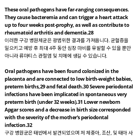
These oral pathogens have far-ranging consequences.
They cause bacteremia and can trigger a heart attack
up to four weeks post-prophy, as well as contribute to
rheumatoid arthritis and dementia.28
이러한 구강 병원체균은 광범위한 결과를 가져옵니다
.
균혈증을
일으키고 예방 후 최대
4
주 동안 심장 마비를 유발할 수 있을 뿐만
아니라 류마티스 관절염 및 치매에 생길 수 있습니다
.
Oral pathogens have been found colonized in the
placenta and are connected to low birth-weight babies,
preterm births,29 and fetal death.30 Severe periodontal
infections have been implicated in spontaneous very
preterm birth (under 32 weeks).31 Lower newborn
Apgar scores and a decrease in birth size corresponded
with the severity of the mother’s periodontal
infection.32
구강 병원균은 태반에서 발견되었으며 저 체중아
,
조산
,
및 태아 사