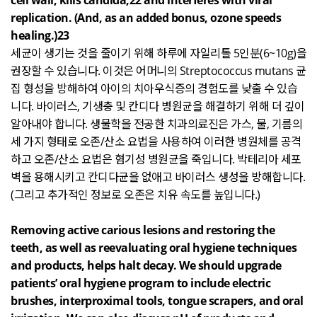
cell wall, kills candida,22 and interferes with viral
replication. (And, as an added bonus, ozone speeds
healing.)23
세균이 생기는 것을 줄이기 위해 하루에 자일리톨
5
인분
(6~10g)
을
권장할 수 있습니다
.
이것은 어머니의
Streptococcus mutans
균
집 형성을 방해하여 아이의 치아우식증의 경험도를 낮출 수 있습
니다
.
바이러스
,
기생충 및 칸디다 병원균을 해결하기 위해 더 깊이
알아내야 합니다
.
생물학을 전공한 치과의료진은 가스
,
물
,
기름의
세 가지 형태로 오존
/
산소 요법을 사용하여 이러한 병원체를 공격
하고 오존
/
산소 요법은 혐기성 병원균을 죽입니다
.
박테리아 세포
벽을 용해시키고 칸디다균을 없애고 바이러스 생성을 방해합니다
.
(
그리고 추가적인 정보로 오존은 치유 속도를 높입니다
.)
Removing active carious lesions and restoring the
teeth, as well as reevaluating oral hygiene techniques
and products, helps halt decay. We should upgrade
patients’ oral hygiene program to include electric
brushes, interproximal tools, tongue scrapers, and oral