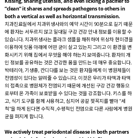
Kissing, sharing utensils, and even licking a pacifier to
“clean” it shares and spreads pathogens to others in
both a vertical as well as horizontal transmission.
치과진료실에서 치과위생사와의 예약 시간이
90
분으로 길기 때문
에 환자는 서두르지 않고 일대일 구강 건강 안내 정보를 이용할 수
있습니다
.
치과위생사는 플라크 샘플을 채취하여 위상차 현미경을
이용하여 잇몸 아래에 어떤 균이 살고 있는지 그리고 이 환경을 변
화시키기 위해 집에서 무엇을 해야 하는지 보여줍니다
.
환자의 개
인 정보를 공유하는 것은 건강한 몸을 만드는 데 매우 중요합니다
.
박테리아
,
기생충
,
칸디다를 보는 것은 환자들에게 이 병원체들이
전염성이 있다는 얄려줄 수 있습니다
.
이것은 우리가 타액과 타액
의 접촉으로 병원체가 전염되기 때문에 개선된 구강 건강 행동으
로부터 온 가족이 보호받을 수 있다는 것을 강조합니다
.
키스를 하
고
,
식기 도구를 함께 사용하고
,
심지어 공갈 젖꼭지를 빨아
"
세
척
"
을 하게 된다면 수직적
,
수평적인 전염으로 다른 사람에게 병원
균을 퍼지게 합니다
.
We actively treat periodontal disease in both partners