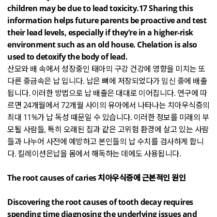
children may be due to lead toxicity.17 Sharing this
information helps future parents be proactive and test
their lead levels, especially if they’re in a higher-risk
environment such as an old house. Chelation is also
used to detoxify the body of lead.
산모와 배 속에서 성장중인 태아의 구강 건강에 영향을 미치는 또
다른 중금속은 납 입니다
.
납은 뼈에 저장되었다가 임신 중에 배출
됩니다
.
이러한 방법으로 납 배출은 대대로 이어집니다
.
연구에 따
르면
24
개월에서
72
개월 사이의 유아에서 나타나는 치아우식증의
최대
11%
가 납 독성 때문일 수 있습니다
.
이러한 정보를 미래의 부
모될 사람들
,
특히 오래된 집과 같은 고위험 환경에 살고 있는 사람
들과 나누어 사전에 예방하고 본인들의 납 수치를 검사하게 합니
다
.
킬레이션은납을 몸에서 해독하는 데에도 사용됩니다
.
The root causes of caries
치아우식증에 근본적인 원인
Discovering the root causes of tooth decay requires
spending time diagnosing the underlying issues and