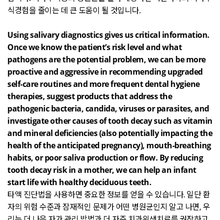
식경험을 줄이는 데 큰 도움이 될 것입니다
.
Using salivary diagnostics gives us critical information.
Once we know the patient’s risk level and what
pathogens are the potential problem, we can be more
proactive and aggressive in recommending upgraded
self-care routines and more frequent dental hygiene
therapies, suggest products that address the
pathogenic bacteria, candida, viruses or parasites, and
investigate other causes of tooth decay such as vitamin
and mineral deficiencies (also potentially impacting the
health of the anticipated pregnancy), mouth-breathing
habits, or poor saliva production or flow. By reducing
tooth decay risk in a mother, we can help an infant
start life with healthy deciduous teeth.
타액 진단법을 사용하면 중요한 정보를 얻을 수 있습니다
.
일단 환
자의 위험 수준과 잠재적인 문제가 어떤 병원균인지 알고 나면
,
우
리는 더 나은 자가 관리 방법과 더 자주 치과위생치료를 권장하고
,