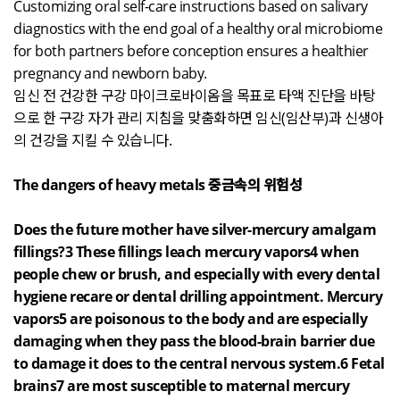
Customizing oral self-care instructions based on salivary
diagnostics with the end goal of a healthy oral microbiome
for both partners before conception ensures a healthier
pregnancy and newborn baby.
임신 전 건강한 구강 마이크로바이옴을 목표로 타액 진단을 바탕
으로 한 구강 자가 관리 지침을 맞춤화하면 임신
(
임산부
)
과 신생아
의 건강을 지킬 수 있습니다
.
The dangers of heavy metals
중금속의 위험성
Does the future mother have silver-mercury amalgam
fillings?3 These fillings leach mercury vapors4 when
people chew or brush, and especially with every dental
hygiene recare or dental drilling appointment. Mercury
vapors5 are poisonous to the body and are especially
damaging when they pass the blood-brain barrier due
to damage it does to the central nervous system.6 Fetal
brains7 are most susceptible to maternal mercury