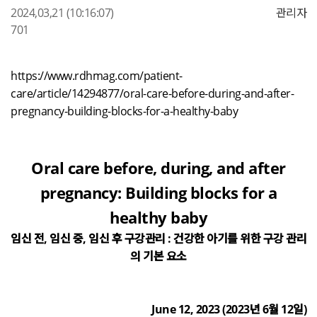
2024,03,21
(10:16:07)
관리자
701
https://www.rdhmag.com/patient-
care/article/14294877/oral-care-before-during-and-after-
pregnancy-building-blocks-for-a-healthy-baby
Oral care before, during, and after
pregnancy: Building blocks for a
healthy baby
임신 전
,
임신 중
,
임신 후 구강관리
:
건강한 아기를 위한 구강 관리
의 기본 요소
June 12, 2023 (2023
년
6
월
12
일
)