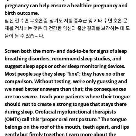
pregnancy can help ensure a healthier pregnancy and
birth outcome.
임신 전 수면 무호흡증
,
상기도 저항 증후군 및 기타 수면 호흡 문
제를 검사하는 것은 더 건강한 임신과 출산 결과를 보장하는 데 도
움이 될 수 있습니다
.
Screen both the mom- and dad-to-be for signs of sleep
breathing disorders, recommend sleep studies, and
suggest sleep apps or other sleep monitoring devices.
Most people say they sleep “fine”; they have no other
comparison. Without testing, we’re only guessing and
we need better answers than that; the consequences
are too severe. Teach your patients where their tongue
should rest to create a strong tongue that stays there
during sleep. Orofacial myofunctional therapists
(OMTs) call this “proper oral rest posture.” The tongue
belongs on the roof of the mouth, teeth apart, and lips
gently but firmly together. Learn more about the