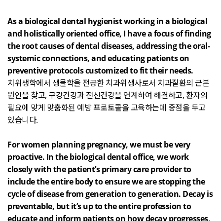
As a biological dental hygienist working in a biological
and holistically oriented office, I have a focus of finding
the root causes of dental diseases, addressing the oral-
systemic connections, and educating patients on
preventive protocols customized to fit their needs.
치위생학에서 생물학을 전공한 치과위생사로서 치과질환의 근본
원인을 찾고
,
구강건강과 전신건강을 연계하여 해결하고
,
환자의
필요에 맞게 맞춤화된 예방 프로토콜을 교육하는데 중점을 두고
있습니다
.
For women planning pregnancy, we must be very
proactive. In the biological dental office, we work
closely with the patient’s primary care provider to
include the entire body to ensure we are stopping the
cycle of disease from generation to generation. Decay is
preventable, but it’s up to the entire profession to
educate and inform patients on how decay progresses,