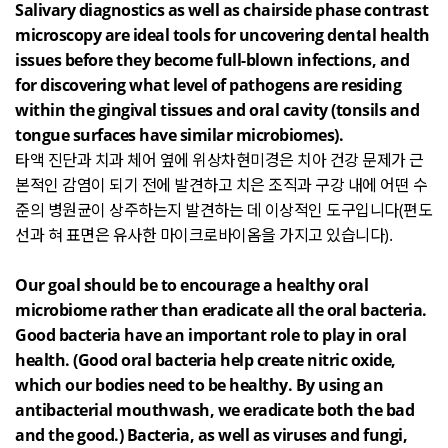
Salivary diagnostics as well as chairside phase contrast
microscopy are ideal tools for uncovering dental health
issues before they become full-blown infections, and
for discovering what level of pathogens are residing
within the gingival tissues and oral cavity (tonsils and
tongue surfaces have similar microbiomes).
타액 진단과 치과 체어 옆에 위상차현미경은 치아 건강 문제가 근
본적인 감염이 되기 전에 발견하고 치은 조직과 구강 내에 어떤 수
준의 병원균이 상주하는지 발견하는 데 이상적인 도구입니다
(
편도
선과 혀 표면은 유사한 마이크로바이옴을 가지고 있습니다
).
Our goal should be to encourage a healthy oral
microbiome rather than eradicate all the oral bacteria.
Good bacteria have an important role to play in oral
health. (Good oral bacteria help create nitric oxide,
which our bodies need to be healthy. By using an
antibacterial mouthwash, we eradicate both the bad
and the good.) Bacteria, as well as viruses and fungi,