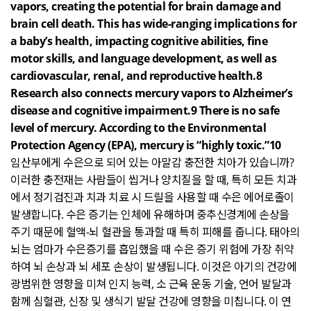
vapors, creating the potential for brain damage and
brain cell death. This has wide-ranging implications for
a baby’s health, impacting cognitive abilities, fine
motor skills, and language development, as well as
cardiovascular, renal, and reproductive health.8
Research also connects mercury vapors to Alzheimer’s
disease and cognitive impairment.9 There is no safe
level of mercury. According to the Environmental
Protection Agency (EPA), mercury is “highly toxic.”10
임산부에게 수은으로 되어 있는 아말감 충전한 치아가 있습니까
?
이러한 충전재는 사람들이 씹거나 양치질을 할 때
,
특히 모든 치과
에서 정기검진과 치과 치료 시 드릴을 사용할 때 수은 에어로졸이
발생합니다
.
수은 증기는 인체에 유해하며 중추신경계에 손상을
주기 때문에 혈액
-
뇌 혈관을 통과할 때 특히 피해를 줍니다
.
태아의
뇌는 엄마가 수은증기를 흡입했을 때 수은 증기 위험에 가장 취약
하여 뇌 손상과 뇌 세포 손상이 발생됩니다
.
이것은 아기의 건강에
광범위한 영향을 미쳐 인지 능력
,
소 근육 운동 기술
,
언어 발달과
함께 심혈관
,
신장 및 생식기 발달 건강에 영향을 미칩니다
.
이 연