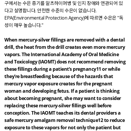
구에서는 수은 증기를 알츠하이머병 및 인지 장애와 연관되어 있
다고 설명합니다
.
안전한 수준의 수은이 없습니다
.
EPA(Environmental Protection Agency)
에 따르면 수은은
"
독
성이 매우 높습니다
."
When mercury-silver fillings are removed with a dental
drill, the heat from the drill creates even more mercury
vapors. The International Academy of Oral Medicine
and Toxicology (IAOMT) does not recommend removing
these fillings during a patient’s pregnancy11 or while
they’re breastfeeding because of the hazards that
mercury vapor exposure creates for the pregnant
woman and developing fetus. If a patient is thinking
about becoming pregnant, she may want to consider
replacing these mercury-silver fillings well before
conception. The IAOMT teaches its dental providers a
safe mercury amalgam removal technique12 to reduce
exposure to these vapors for not only the patient but