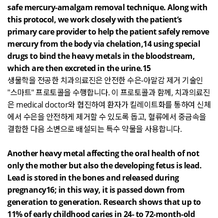
safe mercury-amalgam removal technique. Along with
this protocol, we work closely with the patient’s
primary care provider to help the patient safely remove
mercury from the body via chelation,14 using special
drugs to bind the heavy metals in the bloodstream,
which are then excreted in the urine.15
생물학을 전공한 치과의료진은 안전한 수은
-
아말감 제거 기술인
"
스마트
"
프로토콜을 수행합니다
.
이 프로토콜과 함께
,
치과의료진
은
medical doctor
와 협진하여 환자가 킬레이트화를 통하여 신체
에서 수은을 안전하게 제거할 수 있도록 돕고
,
혈류에서 중금속을
결합한 다음 소변으로 배설되는 특수 약물을 사용합니다
.
Another heavy metal affecting the oral health of not
only the mother but also the developing fetus is lead.
Lead is stored in the bones and released during
pregnancy16; in this way, it is passed down from
generation to generation. Research shows that up to
11% of early childhood caries in 24- to 72-month-old