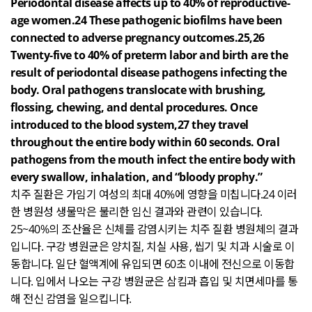
Periodontal disease affects up to 40% of reproductive-
age women.24 These pathogenic biofilms have been
connected to adverse pregnancy outcomes.25,26
Twenty-five to 40% of preterm labor and birth are the
result of periodontal disease pathogens infecting the
body. Oral pathogens translocate with brushing,
flossing, chewing, and dental procedures. Once
introduced to the blood system,27 they travel
throughout the entire body within 60 seconds. Oral
pathogens from the mouth infect the entire body with
every swallow, inhalation, and “bloody prophy.”
치주 질환은 가임기 여성의 최대
40%
에 영향을 미칩니다
.24
이러
한 병원성 생물막은 불리한 임신 결과와 관련이 있습니다
.
25~40%
의 조산율은 신체를 감염시키는 치주 질환 병원체의 결과
입니다
.
구강 병원균은 양치질
,
치실 사용
,
씹기 및 치과 시술로 이
동합니다
.
일단 혈액계에 유입되면
60
초 이내에 전신으로 이동합
니다
.
입에서 나오는 구강 병원균은 삼킴과 흡입 및 치면세마를 통
해 전신 감염을 일으킵니다
.