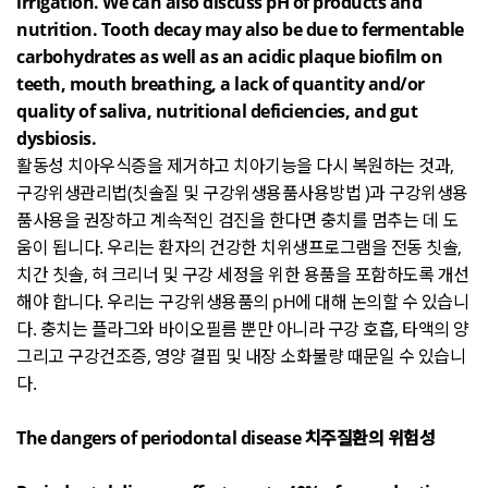
irrigation. We can also discuss pH of products and
nutrition. Tooth decay may also be due to fermentable
carbohydrates as well as an acidic plaque biofilm on
teeth, mouth breathing, a lack of quantity and/or
quality of saliva, nutritional deficiencies, and gut
dysbiosis.
활동성 치아우식증을 제거하고 치아기능을 다시 복원하는 것과
,
구강위생관리법
(
칫솔질 및 구강위생용품사용방법
)
과 구강위생용
품사용을 권장하고 계속적인 검진을 한다면 충치를 멈추는 데 도
움이 됩니다
.
우리는 환자의 건강한 치위생프로그램을 전동 칫솔
,
치간 칫솔
,
혀 크리너 및 구강 세정을 위한 용품을 포함하도록 개선
해야 합니다
.
우리는 구강위생용품의
pH
에 대해 논의할 수 있습니
다
.
충치는 플라그와 바이오필름 뿐만 아니라 구강 호흡
,
타액의 양
그리고 구강건조증
,
영양 결핍 및 내장 소화불량 때문일 수 있습니
다
.
The dangers of periodontal disease
치주질환의 위험성