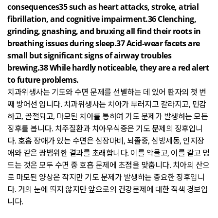
consequences35 such as heart attacks, stroke, atrial
fibrillation, and cognitive impairment.36 Clenching,
grinding, gnashing, and bruxing all find their roots in
breathing issues during sleep.37 Acid-wear facets are
small but significant signs of airway troubles
brewing.38 While hardly noticeable, they are a red alert
to future problems.
치과위생사는 기도와 수면 문제를 선별하는 데 있어 환자의 첫 번
째 방어선 입니다
.
치과위생사는 치아가 부러지고 갈라지고
,
민감
하고
,
골절되고
,
마모된 치아를 통하여 기도 문제가 발생하는 모든
징후를 봅니다
.
치주질환과 치아우식증은 기도 문제의 징후입니
다
.
호흡 장애가 있는 수면은 심장마비
,
뇌졸중
,
심방세동
,
인지장
애와 같은 광범위한 결과를 초래합니다
.
이를 악물고
,
이를 갈고 멍
드는 것은 모두 수면 중 호흡 문제에 초점을 맞춥니다
.
치아의 산으
로 마모된 양상은 작지만 기도 문제가 발생하는 중요한 징후입니
다
.
거의 눈에 띄지 않지만 앞으로의 건강문제에 대한 적색 경보입
니다
.