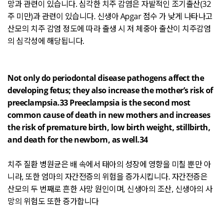
망과 관련이 있습니다
.
심각한 치주 감염은 자발적인 조기출산
(32
주 미만
)
과 관련이 있습니다
.
신생아
Apgar
점수 가 낮게 나타나고
산모의 치주 감염 정도에 따라 출생 시 저 체중아 출산이 치주감염
의 심각성에 해당됩니다
.
Not only do periodontal disease pathogens affect the
developing fetus; they also increase the mother’s risk of
preeclampsia.33 Preeclampsia is the second most
common cause of death in new mothers and increases
the risk of premature birth, low birth weight, stillbirth,
and death for the newborn, as well.34
치주 질환 병원균은 배 속에서 태아의 성장에 영향을 미칠 뿐만 아
니라
,
또한 엄마의 자간전증의 위험을 증가시킵니다
.
자간전증은
산모의 두 번째로 흔한 사망 원인이며
,
신생아의 조산
,
신생아의 사
망의 위험도 또한 증가합니다