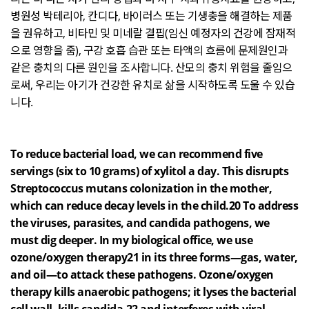
병원성 박테리아
,
칸디다
,
바이러스 또는 기생충을 해결하는 제품
을 권유하고
,
비타민 및 미네랄 결핍
(
임신 예정자의 건강에 잠재적
으로 영향을 줌
),
구강 호흡 습관 또는 타액의 흐름에 문제원인과
같은 충치의 다른 원인을 조사합니다
.
산모의 충치 위험을 줄임으
로써
,
우리는 아기가 건강한 유치로 삶을 시작하도록 도울 수 있습
니다
.
To reduce bacterial load, we can recommend five
servings (six to 10 grams) of xylitol a day. This disrupts
Streptococcus mutans colonization in the mother,
which can reduce decay levels in the child.20 To address
the viruses, parasites, and candida pathogens, we
must dig deeper. In my biological office, we use
ozone/oxygen therapy21 in its three forms—gas, water,
and oil—to attack these pathogens. Ozone/oxygen
therapy kills anaerobic pathogens; it lyses the bacterial