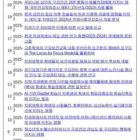
우리나라 성인의 구강건강 관련 행동이 범불안장애에 미치는 영
2025-
20
2
향: 국민건강영양조사 제9기 2차년도(2023) 자료 활용
한국 성인의 점심 직후 칫솔질과 치과 미충족 의료에 영향을 미치
2025-
19
2
는 개인 및 지역요인: 2024년 지역사회건강조사 자료 분석
2025-
치과기구 처리업무 단계에 따른 사고 발생 비교
18
2
한국 치과위생사 제도 관련 연구 동향(2015-2024): 주제범위 문헌
2025-
17
2
고찰
고등학생의 구강보건교육 내용 우선순위 요구분석: Borich 요구도
2025-
16
2
와 The Locus for Focus Model을 활용하여
2025-
치위생학과 학생들의 보건의료팀 팀워크 역량 평가 루브릭 개발
15
2
장기요양기관 평가지표 구강관리 항목 신설에 대한 노인시설 종사
2025-
14
2
자 인식 및 구강관리 태도, 수행에 관한 연구
지역 치과병원 연계 디지털 재료매뉴얼 제작활동에 참여한 치위생
2025-
13
2
(학)과 학생의 학습경험에 관한 질적연구
AI 기반 Quizlet 학습이 치위생과 학생의 학업성취도와 학습만족도
2025-
12
2
에 미치는 효과
치위생학과 학생의 시험불안, 회복탄력성, 심상능력이 실기평가점
2025-
11
2
수에 미치는 영향
치과위생사의 언어적 및 비언어적 커뮤니케이션이 환자와의 사회
2025-
10
2
적 라포에 미치는 영향
청소년의 e-헬스리터러시가 구강건강 관심도 및 구강관리 행동에
2025-
9
2
미치는 영향