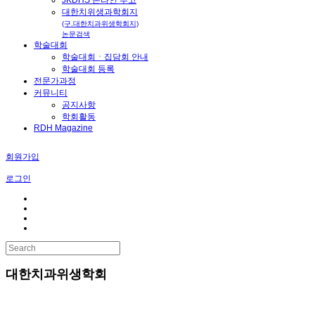
대한치위생과학회지
(구.대한치과위생학회지)
논문검색
학술대회
학술대회ㆍ집담회 안내
학술대회 등록
전문가과정
커뮤니티
공지사항
학회활동
RDH Magazine
회원가입
로그인
대한치과위생학회