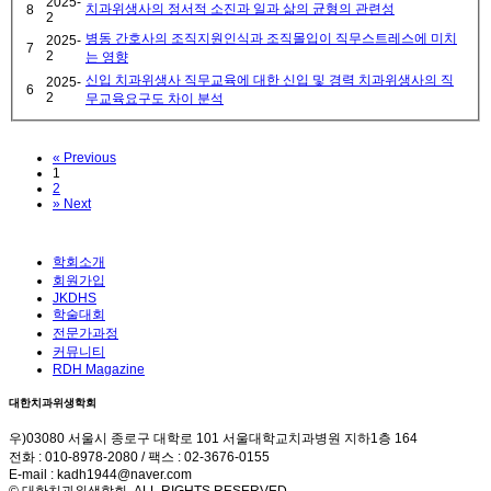
2025-
치과위생사의 정서적 소진과 일과 삶의 균형의 관련성
8
2
병동 간호사의 조직지원인식과 조직몰입이 직무스트레스에 미치
2025-
7
2
는 영향
신입 치과위생사 직무교육에 대한 신입 및 경력 치과위생사의 직
2025-
6
2
무교육요구도 차이 분석
«
Previous
1
2
»
Next
학회소개
회원가입
JKDHS
학술대회
전문가과정
커뮤니티
RDH Magazine
대한치과위생학회
우)03080 서울시 종로구 대학로 101 서울대학교치과병원 지하1층 164
전화 : 010-8978-2080 / 팩스 : 02-3676-0155
E-mail : kadh1944@naver.com
© 대한치과위생학회. ALL RIGHTS RESERVED.