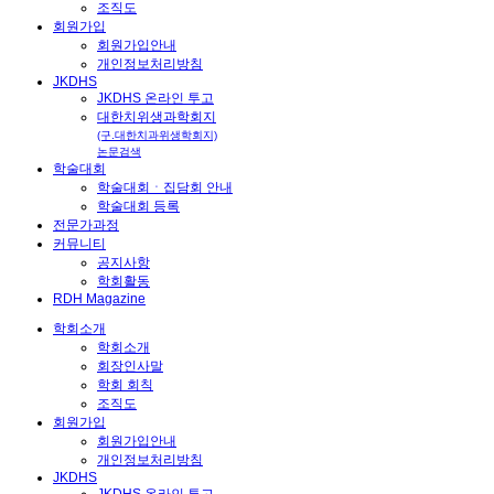
조직도
회원가입
회원가입안내
개인정보처리방침
JKDHS
JKDHS 온라인 투고
대한치위생과학회지
(구.대한치과위생학회지)
논문검색
학술대회
학술대회ㆍ집담회 안내
학술대회 등록
전문가과정
커뮤니티
공지사항
학회활동
RDH Magazine
학회소개
학회소개
회장인사말
학회 회칙
조직도
회원가입
회원가입안내
개인정보처리방침
JKDHS
JKDHS 온라인 투고