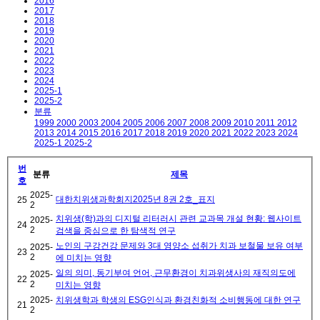
2016
2017
2018
2019
2020
2021
2022
2023
2024
2025-1
2025-2
분류
1999
2000
2003
2004
2005
2006
2007
2008
2009
2010
2011
2012
2013
2014
2015
2016
2017
2018
2019
2020
2021
2022
2023
2024
2025-1
2025-2
번
분류
제목
호
2025-
대한치위생과학회지2025년 8권 2호_표지
25
2
치위생(학)과의 디지털 리터러시 관련 교과목 개설 현황: 웹사이트
2025-
24
2
검색을 중심으로 한 탐색적 연구
노인의 구강건강 문제와 3대 영양소 섭취가 치과 보철물 보유 여부
2025-
23
2
에 미치는 영향
일의 의미, 동기부여 언어, 근무환경이 치과위생사의 재직의도에
2025-
22
2
미치는 영향
2025-
치위생학과 학생의 ESG인식과 환경친화적 소비행동에 대한 연구
21
2