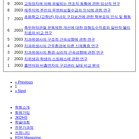
9
2003
교정장치에 의해 유발되는 연조직 동통에 관한 임상적 연구
8
2003
제주지역 주민의 무면허보철수급의 인식에 관한 연구
초등학교 (고학년) 자녀의 구강보건에 관한 학부모의 인식 및 행동
7
2003
측두하악관절 운동제한 개선에 대한 정형도수치료와 일반적 물리
6
2003
치료의 비교 연구
5
2003
치과위생사의 구조적 근속성향에 관한 연구
4
2003
치과위생사의 근무환경에 따른 신체통증 연구
3
2003
치과위생사의 환경·심리적 근속성향에 관한 연구
2
2003
치위생과 학생의 스트레스에 관한 연구
1
2003
흡연자와 비흡연자의 구강관리 실태 비교 분석
«
Previous
1
»
Next
학회소개
회원가입
JKDHS
학술대회
전문가과정
커뮤니티
RDH Magazine