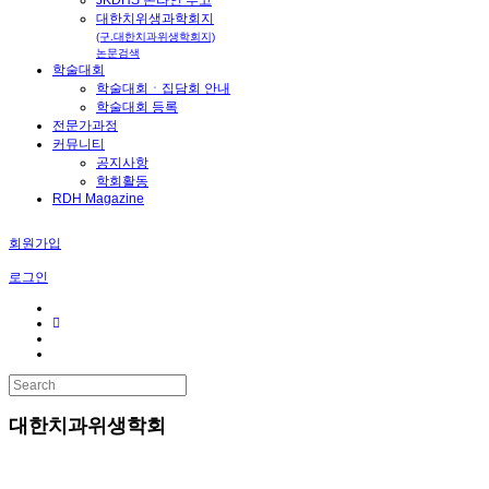
대한치위생과학회지
(구.대한치과위생학회지)
논문검색
학술대회
학술대회ㆍ집담회 안내
학술대회 등록
전문가과정
커뮤니티
공지사항
학회활동
RDH Magazine
회원가입
로그인
대한치과위생학회