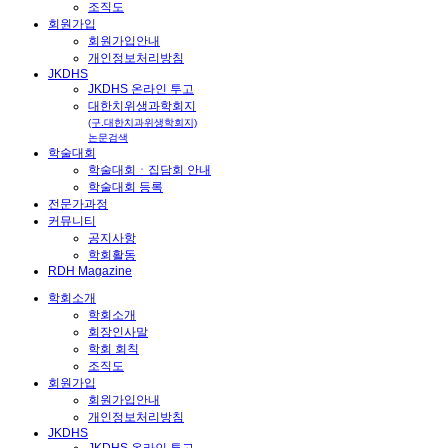
조직도
회원가입
회원가입안내
개인정보처리방침
JKDHS
JKDHS 온라인 투고
대한치위생과학회지
(구.대한치과위생학회지)
논문검색
학술대회
학술대회ㆍ집담회 안내
학술대회 등록
전문가과정
커뮤니티
공지사항
학회활동
RDH Magazine
학회소개
학회소개
회장인사말
학회 회칙
조직도
회원가입
회원가입안내
개인정보처리방침
JKDHS
JKDHS 온라인 투고