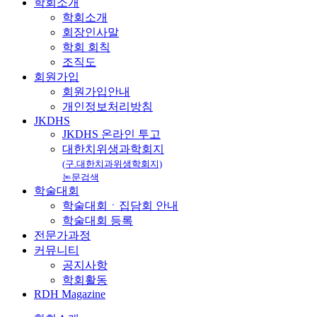
학회소개
학회소개
회장인사말
학회 회칙
조직도
회원가입
회원가입안내
개인정보처리방침
JKDHS
JKDHS 온라인 투고
대한치위생과학회지
(구.대한치과위생학회지)
논문검색
학술대회
학술대회ㆍ집담회 안내
학술대회 등록
전문가과정
커뮤니티
공지사항
학회활동
RDH Magazine