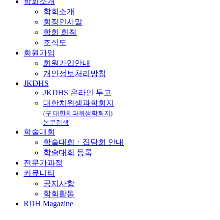
학회소개
학회소개
회장인사말
학회 회칙
조직도
회원가입
회원가입안내
개인정보처리방침
JKDHS
JKDHS 온라인 투고
대한치위생과학회지
(구.대한치과위생학회지)
논문검색
학술대회
학술대회ㆍ집담회 안내
학술대회 등록
전문가과정
커뮤니티
공지사항
학회활동
RDH Magazine