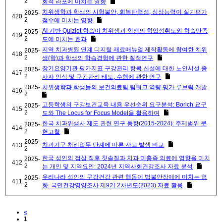
2
회적 라포에 미치는 영향
치위생학과 학생의 시험불안, 회복탄력성, 심상능력이 실기평가
2025-
420
2
점수에 미치는 영향
AI 기반 Quizlet 학습이 치위생과 학생의 학업성취도와 학습만족
2025-
419
2
도에 미치는 효과
지역 치과병원 연계 디지털 재료매뉴얼 제작활동에 참여한 치위
2025-
418
2
생(학)과 학생의 학습경험에 관한 질적연구
장기요양기관 평가지표 구강관리 항목 신설에 대한 노인시설 종
2025-
417
2
사자 인식 및 구강관리 태도, 수행에 관한 연구
2025-
치위생학과 학생들의 보건의료팀 팀워크 역량 평가 루브릭 개발
416
2
고등학생의 구강보건교육 내용 우선순위 요구분석: Borich 요구
2025-
415
2
도와 The Locus for Focus Model을 활용하여
한국 치과위생사 제도 관련 연구 동향(2015-2024): 주제범위 문
2025-
414
2
헌고찰
2025-
치과기구 처리업무 단계에 따른 사고 발생 비교
413
2
한국 성인의 점심 직후 칫솔질과 치과 미충족 의료에 영향을 미치
2025-
412
2
는 개인 및 지역요인: 2024년 지역사회건강조사 자료 분석
우리나라 성인의 구강건강 관련 행동이 범불안장애에 미치는 영
2025-
411
2
향: 국민건강영양조사 제9기 2차년도(2023) 자료 활용
Previous
«
1