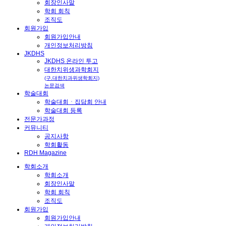
회장인사말
학회 회칙
조직도
회원가입
회원가입안내
개인정보처리방침
JKDHS
JKDHS 온라인 투고
대한치위생과학회지
(구.대한치과위생학회지)
논문검색
학술대회
학술대회ㆍ집담회 안내
학술대회 등록
전문가과정
커뮤니티
공지사항
학회활동
RDH Magazine
학회소개
학회소개
회장인사말
학회 회칙
조직도
회원가입
회원가입안내