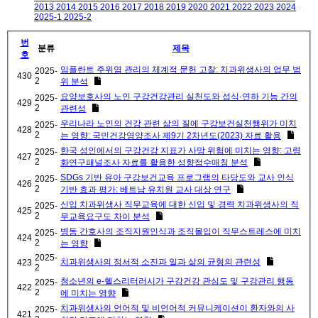
2013
2014
2015
2016
2017
2018
2019
2020
2021
2022
2023
2024
2025-1
2025-2
번
분류
제목
호
임플란트 주위염 관리의 체계적 문헌 고찰: 치과위생사의 업무 범
2025-
430
2
위 분석
요양보호사의 노인 구강건강관리 실천도와 섭식·연하 기능 간의
2025-
429
2
관련성
우리나라 노인의 건강 관련 삶의 질에 구강보건실천행위가 미치
2025-
428
2
는 영향: 국민건강영양조사 제9기 2차년도(2023) 자료 활용
한국 성인에서의 구강건강 지표가 사망 위험에 미치는 영향: 고령
2025-
427
2
화연구패널조사 자료를 활용한 성향점수매칭 분석
SDGs 기반 유아 구강보건교육 프로그램의 타당도와 교사 인식
2025-
426
2
기반 효과 평가: 베트남 유치원 교사 대상 연구
신입 치과위생사 직무교육에 대한 신입 및 경력 치과위생사의 직
2025-
425
2
무교육요구도 차이 분석
병동 간호사의 조직지원인식과 조직몰입이 직무스트레스에 미치
2025-
424
2
는 영향
2025-
치과위생사의 정서적 소진과 일과 삶의 균형의 관련성
423
2
청소년의 e-헬스리터러시가 구강건강 관심도 및 구강관리 행동
2025-
422
2
에 미치는 영향
치과위생사의 언어적 및 비언어적 커뮤니케이션이 환자와의 사
2025-
421