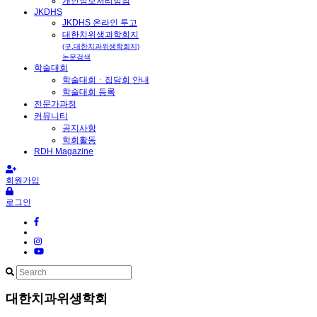
개인정보처리방침
JKDHS
JKDHS 온라인 투고
대한치위생과학회지
(구.대한치과위생학회지)
논문검색
학술대회
학술대회ㆍ집담회 안내
학술대회 등록
전문가과정
커뮤니티
공지사항
학회활동
RDH Magazine
회원가입
로그인
대한치과위생학회