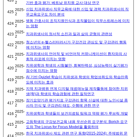
426
2
기반 효과 평가: 베트남 유치원 교사 대상 연구
신입 치과위생사 직무교육에 대한 신입 및 경력 치과위생사의 직
2025-
425
2
무교육요구도 차이 분석
병동 간호사의 조직지원인식과 조직몰입이 직무스트레스에 미치
2025-
424
2
는 영향
2025-
치과위생사의 정서적 소진과 일과 삶의 균형의 관련성
423
2
청소년의 e-헬스리터러시가 구강건강 관심도 및 구강관리 행동
2025-
422
2
에 미치는 영향
치과위생사의 언어적 및 비언어적 커뮤니케이션이 환자와의 사
2025-
421
2
회적 라포에 미치는 영향
치위생학과 학생의 시험불안, 회복탄력성, 심상능력이 실기평가
2025-
420
2
점수에 미치는 영향
AI 기반 Quizlet 학습이 치위생과 학생의 학업성취도와 학습만족
2025-
419
2
도에 미치는 효과
지역 치과병원 연계 디지털 재료매뉴얼 제작활동에 참여한 치위
2025-
418
2
생(학)과 학생의 학습경험에 관한 질적연구
장기요양기관 평가지표 구강관리 항목 신설에 대한 노인시설 종
2025-
417
2
사자 인식 및 구강관리 태도, 수행에 관한 연구
2025-
치위생학과 학생들의 보건의료팀 팀워크 역량 평가 루브릭 개발
416
2
고등학생의 구강보건교육 내용 우선순위 요구분석: Borich 요구
2025-
415
2
도와 The Locus for Focus Model을 활용하여
한국 치과위생사 제도 관련 연구 동향(2015-2024): 주제범위 문
2025-
414