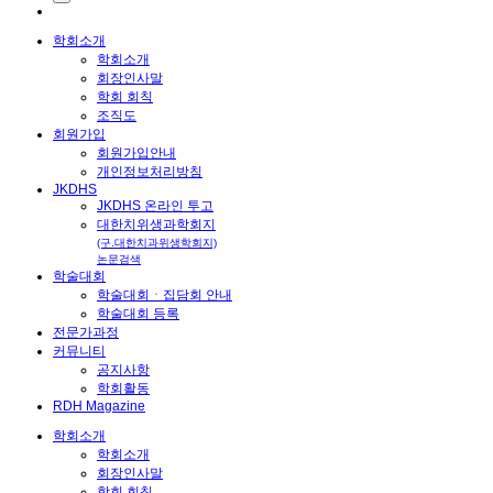
학회소개
학회소개
회장인사말
학회 회칙
조직도
회원가입
회원가입안내
개인정보처리방침
JKDHS
JKDHS 온라인 투고
대한치위생과학회지
(구.대한치과위생학회지)
논문검색
학술대회
학술대회ㆍ집담회 안내
학술대회 등록
전문가과정
커뮤니티
공지사항
학회활동
RDH Magazine
학회소개
학회소개
회장인사말
학회 회칙