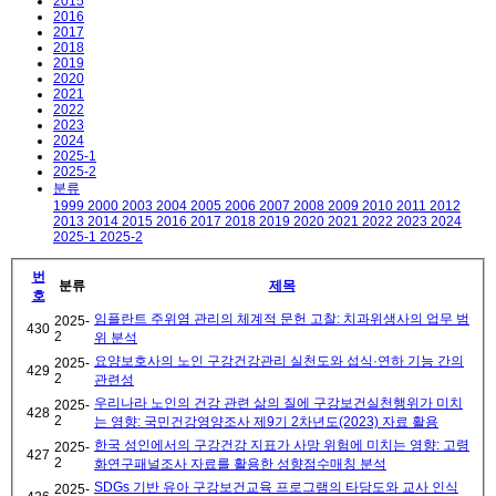
2015
2016
2017
2018
2019
2020
2021
2022
2023
2024
2025-1
2025-2
분류
1999
2000
2003
2004
2005
2006
2007
2008
2009
2010
2011
2012
2013
2014
2015
2016
2017
2018
2019
2020
2021
2022
2023
2024
2025-1
2025-2
번
분류
제목
호
임플란트 주위염 관리의 체계적 문헌 고찰: 치과위생사의 업무 범
2025-
430
2
위 분석
요양보호사의 노인 구강건강관리 실천도와 섭식·연하 기능 간의
2025-
429
2
관련성
우리나라 노인의 건강 관련 삶의 질에 구강보건실천행위가 미치
2025-
428
2
는 영향: 국민건강영양조사 제9기 2차년도(2023) 자료 활용
한국 성인에서의 구강건강 지표가 사망 위험에 미치는 영향: 고령
2025-
427
2
화연구패널조사 자료를 활용한 성향점수매칭 분석
SDGs 기반 유아 구강보건교육 프로그램의 타당도와 교사 인식
2025-