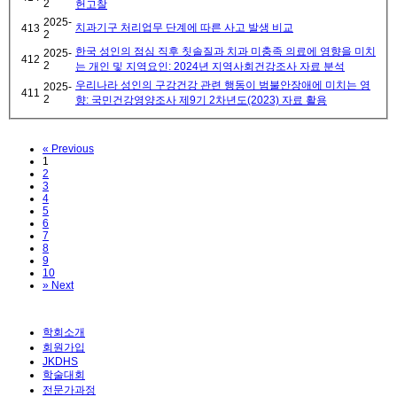
2
헌고찰
2025-
치과기구 처리업무 단계에 따른 사고 발생 비교
413
2
한국 성인의 점심 직후 칫솔질과 치과 미충족 의료에 영향을 미치
2025-
412
2
는 개인 및 지역요인: 2024년 지역사회건강조사 자료 분석
우리나라 성인의 구강건강 관련 행동이 범불안장애에 미치는 영
2025-
411
2
향: 국민건강영양조사 제9기 2차년도(2023) 자료 활용
«
Previous
1
2
3
4
5
6
7
8
9
10
»
Next
학회소개
회원가입
JKDHS
학술대회
전문가과정