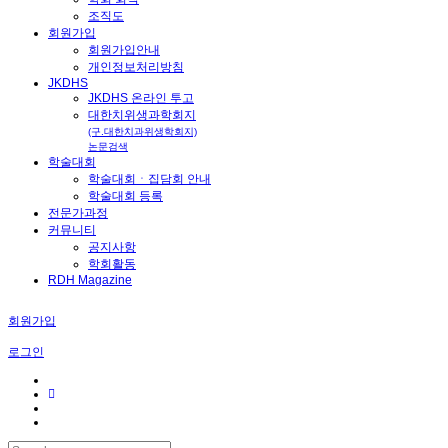
조직도
회원가입
회원가입안내
개인정보처리방침
JKDHS
JKDHS 온라인 투고
대한치위생과학회지
(구.대한치과위생학회지)
논문검색
학술대회
학술대회ㆍ집담회 안내
학술대회 등록
전문가과정
커뮤니티
공지사항
학회활동
RDH Magazine
회원가입
로그인