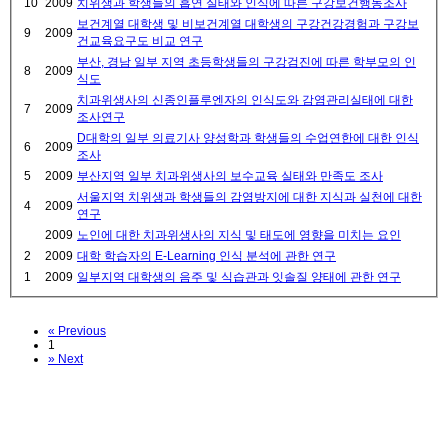
10
2009
치위생과 학생들의 흡연 실태와 인식에 따른 구강보건행동조사
보건계열 대학생 및 비보건계열 대학생의 구강건강경험과 구강보
9
2009
건교육요구도 비교 연구
부산, 경남 일부 지역 초등학생들의 구강검진에 따른 학부모의 인
8
2009
식도
치과위생사의 신종인플루엔자의 인식도와 감염관리실태에 대한
7
2009
조사연구
D대학의 일부 의료기사 양성학과 학생들의 수업연한에 대한 인식
6
2009
조사
5
2009
부산지역 일부 치과위생사의 보수교육 실태와 만족도 조사
서울지역 치위생과 학생들의 감염방지에 대한 지식과 실천에 대한
4
2009
연구
2009
노인에 대한 치과위생사의 지식 및 태도에 영향을 미치는 요인
2
2009
대학 학습자의 E-Learning 인식 분석에 관한 연구
1
2009
일부지역 대학생의 음주 및 식습관과 잇솔질 양태에 관한 연구
«
Previous
1
»
Next