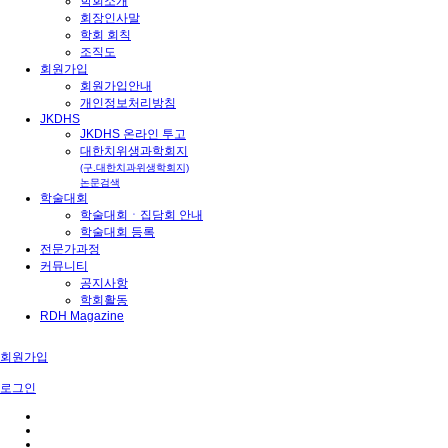
학회소개
학회활동
회장인사말
학회 회칙
조직도
회원가입
회원가입안내
개인정보처리방침
JKDHS
JKDHS 온라인 투고
대한치과위생학회
대한치위생과학회지
(구.대한치과위생학회지)
논문검색
학술대회
학술대회ㆍ집담회 안내
학술대회 등록
전문가과정
커뮤니티
공지사항
학회활동
RDH Magazine
공지
회원가입
2026-04-23
2026년 상반기 학술집담회 문자차단하신분들을 문자 못받으
로그인
시고 계실텐 데 이글 확인하세요