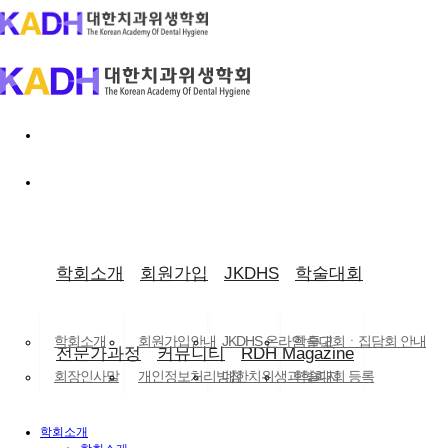
로그인
×
로그인 유지
ID/PW 찾기
|
회원가입
학회소개
회원가입
JKDHS
학술대회
LANGUAGE
학회소개
회원가입안내
JKDHS 온라인 투고
학술대회ㆍ집담회 안내
전문가과정
커뮤니티
RDH Magazine
회장인사말
개인정보처리방침
대한치위생과학회지
학술대회 등록
학회 회칙
(구.대한치과위생학회지)
공지사항
닫기
학회소개
조직도
논문검색