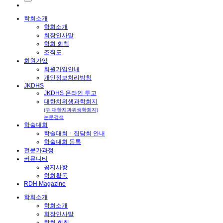
학회소개
학회소개
회장인사말
학회 회칙
조직도
회원가입
회원가입안내
개인정보처리방침
JKDHS
JKDHS 온라인 투고
대한치위생과학회지
(구.대한치과위생학회지)
논문검색
학술대회
학술대회ㆍ집담회 안내
학술대회 등록
전문가과정
커뮤니티
공지사항
학회활동
RDH Magazine
학회소개
학회소개
회장인사말
학회 회칙