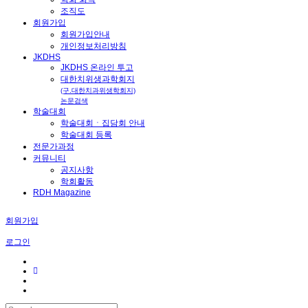
조직도
회원가입
회원가입안내
개인정보처리방침
JKDHS
JKDHS 온라인 투고
대한치위생과학회지
(구.대한치과위생학회지)
논문검색
학술대회
학술대회ㆍ집담회 안내
학술대회 등록
전문가과정
커뮤니티
공지사항
학회활동
RDH Magazine
회원가입
로그인