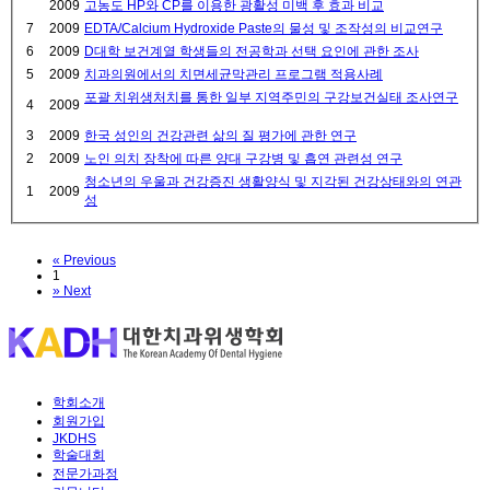
2009
고농도 HP와 CP를 이용한 광활성 미백 후 효과 비교
7
2009
EDTA/Calcium Hydroxide Paste의 물성 및 조작성의 비교연구
6
2009
D대학 보건계열 학생들의 전공학과 선택 요인에 관한 조사
5
2009
치과의원에서의 치면세균막관리 프로그램 적용사례
포괄 치위생처치를 통한 일부 지역주민의 구강보건실태 조사연구
4
2009
3
2009
한국 성인의 건강관련 삶의 질 평가에 관한 연구
2
2009
노인 의치 장착에 따른 양대 구강병 및 흡연 관련성 연구
청소년의 우울과 건강증진 생활양식 및 지각된 건강상태와의 연관
1
2009
성
«
Previous
1
»
Next
학회소개
회원가입
JKDHS
학술대회
전문가과정