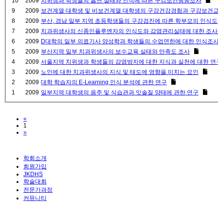
10
2009
치위생과 학생들의 흡연 실태와 인식에 따른 구강보건행동조사
9
2009
보건계열 대학생 및 비보건계열 대학생의 구강건강경험과 구강보건교
8
2009
부산, 경남 일부 지역 초등학생들의 구강검진에 따른 학부모의 인식도
7
2009
치과위생사의 신종인플루엔자의 인식도와 감염관리실태에 대한 조
6
2009
D대학의 일부 의료기사 양성학과 학생들의 수업연한에 대한 인식조
5
2009
부산지역 일부 치과위생사의 보수교육 실태와 만족도 조사
4
2009
서울지역 치위생과 학생들의 감염방지에 대한 지식과 실천에 대한 연
3
2009
노인에 대한 치과위생사의 지식 및 태도에 영향을 미치는 요인
2
2009
대학 학습자의 E-Learning 인식 분석에 관한 연구
1
2009
일부지역 대학생의 음주 및 식습관과 잇솔질 양태에 관한 연구
Previous
«
1
Next
»
학회소개
회원가입
JKDHS
학술대회
전문가과정
커뮤니티
RDH Magazine