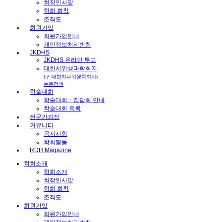
회장인사말
학회 회칙
조직도
회원가입
회원가입안내
개인정보처리방침
JKDHS
JKDHS 온라인 투고
대한치위생과학회지
(구.대한치과위생학회지)
논문검색
학술대회
학술대회ㆍ집담회 안내
학술대회 등록
전문가과정
커뮤니티
공지사항
학회활동
RDH Magazine
학회소개
학회소개
회장인사말
학회 회칙
조직도
회원가입
회원가입안내