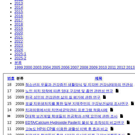
2013
2014
2015
2016
2017
2018
2019
2020
2021
2022
2023
2024
2025-1
2025-2
분류
1999
2000
2003
2004
2005
2006
2007
2008
2009
2010
2011
2012
201
번호
분류
제목
18
2009
청소년의 우울과 건강증진 생활양식 및 지각된 건강상태와의 연관성
17
2009
노인 의치 장착에 따른 양대 구강병 및 흡연 관련성 연구
16
2009
한국 성인의 건강관련 삶의 질 평가에 관한 연구
15
2009
포괄 치위생처치를 통한 일부 지역주민의 구강보건실태 조사연구
14
2009
치과의원에서의 치면세균막관리 프로그램 적용사례
2009
D대학 보건계열 학생들의 전공학과 선택 요인에 관한 조사
12
2009
EDTA/Calcium Hydroxide Paste의 물성 및 조작성의 비교연구
11
2009
고농도 HP와 CP를 이용한 광활성 미백 후 효과 비교