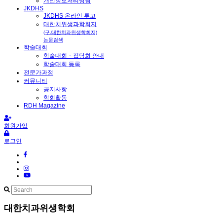
개인정보처리방침
JKDHS
JKDHS 온라인 투고
대한치위생과학회지
(구.대한치과위생학회지)
논문검색
학술대회
학술대회ㆍ집담회 안내
학술대회 등록
전문가과정
커뮤니티
공지사항
학회활동
RDH Magazine
회원가입
로그인
대한치과위생학회