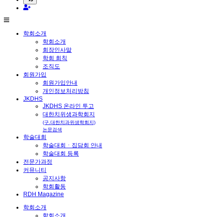
학회소개
학회소개
회장인사말
학회 회칙
조직도
회원가입
회원가입안내
개인정보처리방침
JKDHS
JKDHS 온라인 투고
대한치위생과학회지
(구.대한치과위생학회지)
논문검색
학술대회
학술대회ㆍ집담회 안내
학술대회 등록
전문가과정
커뮤니티
공지사항
학회활동
RDH Magazine
학회소개
학회소개