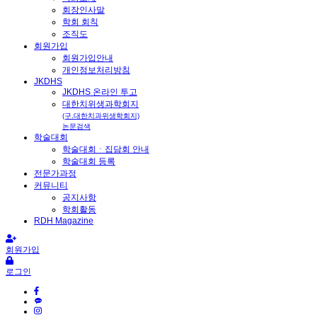
회장인사말
학회 회칙
조직도
회원가입
회원가입안내
개인정보처리방침
JKDHS
JKDHS 온라인 투고
대한치위생과학회지
(구.대한치과위생학회지)
논문검색
학술대회
학술대회ㆍ집담회 안내
학술대회 등록
전문가과정
커뮤니티
공지사항
학회활동
RDH Magazine
회원가입
로그인