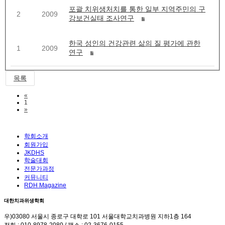
포괄 치위생처치를 통한 일부 지역주민의 구
2
2009
강보건실태 조사연구
한국 성인의 건강관련 삶의 질 평가에 관한
1
2009
연구
목록
Previous
«
1
Next
»
학회소개
회원가입
JKDHS
학술대회
전문가과정
커뮤니티
RDH Magazine
대한치과위생학회
우)03080 서울시 종로구 대학로 101 서울대학교치과병원 지하1층 164